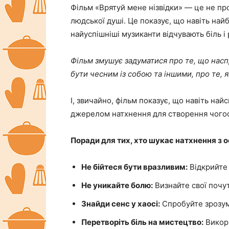
Фільм «Врятуй мене нізвідки» — це не пр
людської душі. Це показує, що навіть най
найуспішніші музиканти відчувають біль і
Фільм змушує задуматися про те, що насп
бути чесним із собою та іншими, про те, 
І, звичайно, фільм показує, що навіть на
джерелом натхнення для створення чогос
Поради для тих, хто шукає натхнення з о
Не бійтеся бути вразливим:
Відкрийте 
Не уникайте болю:
Визнайте свої почутт
Знайди сенс у хаосі:
Спробуйте зрозумі
Перетворіть біль на мистецтво:
Викори