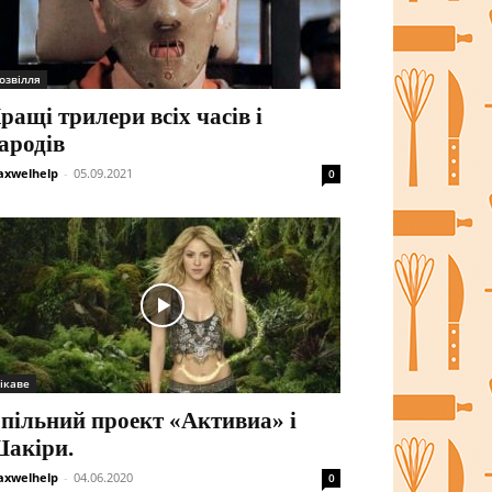
озвілля
ращі трилери всіх часів і
ародів
xwelhelp
-
05.09.2021
0
ікаве
пільний проект «Активиа» і
акіри.
xwelhelp
-
04.06.2020
0