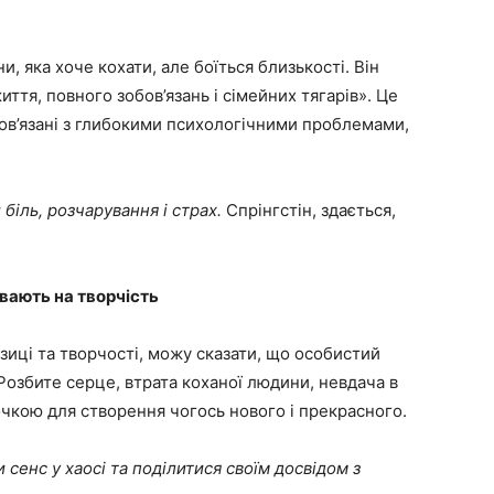
, яка хоче кохати, але боїться близькості. Він
ття, повного зобов’язань і сімейних тягарів». Це
пов’язані з глибокими психологічними проблемами,
 біль, розчарування і страх.
Спрінгстін, здається,
ивають на творчість
зиці та творчості, можу сказати, що особистий
озбите серце, втрата коханої людини, невдача в
очкою для створення чогось нового і прекрасного.
и сенс у хаосі та поділитися своїм досвідом з