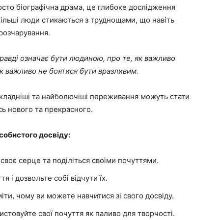
осто біографічна драма, це глибоке дослідження
більші люди стикаються з труднощами, що навіть
 розчарування.
равді означає бути людиною, про те, як важливо
як важливо не боятися бути вразливим.
йскладніші та найболючіші переживання можуть стати
ь нового та прекрасного.
собистого досвіду:
своє серце та поділіться своїми почуттями.
я і дозвольте собі відчути їх.
ти, чому ви можете навчитися зі свого досвіду.
стовуйте свої почуття як паливо для творчості.