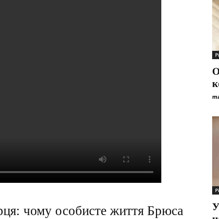
Р
О
к
ma
Р
У
ерця: чому особисте життя Брюса