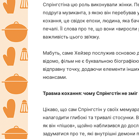
Спрінгстіна цю роль виконували жінки. П
подруга музиканта, з якою він перебував 
кохання, це свідок епохи, людина, яка бач
печалі. Її слова про те, що вони «виросли
важливість цього зв’язку.
Мабуть, саме Хейзер послужив основою д
відомо, фільм не є буквальною біографіє
відправну точку, додаючи елементи інших
нюансами.
Травма кохання: чому Спрінгстін не змі
Цікаво, що сам Спрінгстін у своїх мемуа
налагодити глибокі та тривалі стосунки. 
як він «пішов», щойно наблизився до досл
задуматися про те, які внутрішні демони 