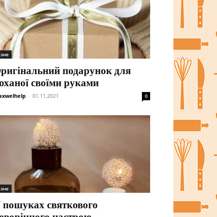
ізне
ригінальний подарунок для
оханої своїми руками
xwelhelp
-
01.11.2021
0
ізне
 пошуках святкового