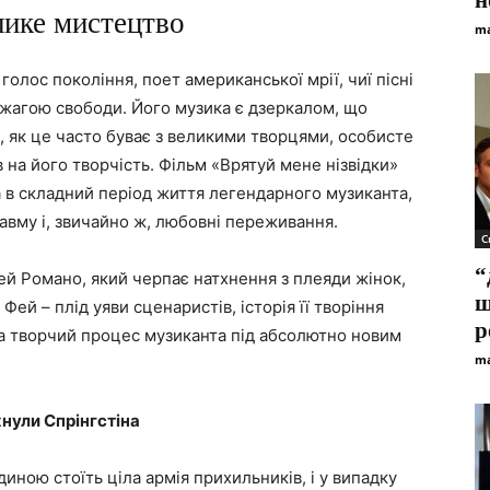
н
лике мистецтво
ma
голос покоління, поет американської мрії, чиї пісні
 жагою свободи. Його музика є дзеркалом, що
, як це часто буває з великими творцями, особисте
на його творчість. Фільм «Врятуй мене нізвідки»
 в складний період життя легендарного музиканта,
равму і, звичайно ж, любовні переживання.
С
“
й Романо, який черпає натхнення з плеяди жінок,
щ
 Фей – плід уяви сценаристів, історія її творіння
р
на творчий процес музиканта під абсолютно новим
ma
хнули Спрінгстіна
ною стоїть ціла армія прихильників, і у випадку