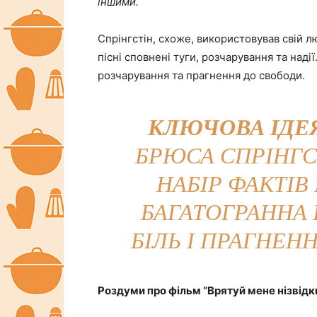
іншими.
Спрінгстін, схоже, використовував свій л
пісні сповнені туги, розчарування та наді
розчарування та прагнення до свободи.
КЛЮЧОВА ІДЕ
БРЮСА СПРІНГС
НАБІР ФАКТІВ 
БАГАТОГРАННА 
БІЛЬ І ПРАГНЕН
Роздуми про фільм “Врятуй мене нізвідк