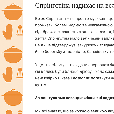
Спрінгстіна надихає на ве
Брюс Спрінгстін – не просто музикант, це 
пронизані болем, надією та невгамовною
відображає складність людського життя, і
життя Спрінгстіна мало величезний вплив 
це лише підтверджує, занурюючи глядача
його боротьбу з творчістю, батьківську т
У центрі фільму — вигаданий персонаж Фе
які колись були близькі Брюсу. І хоча сама
неймовірно цікава і дозволяє поглянути 
кутом.
За лаштунками легенди: жінки, які нади
Ми всі знаємо, що за кожною великою люди