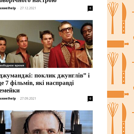
оворічного настрою
xwelhelp
-
27.12.2021
0
вободное время
джуманджі: поклик джунглів” і
е 7 фільмів, які насправді
емейки
xwelhelp
-
27.09.2021
0