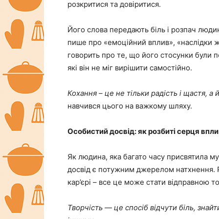
розкритися та довіритися.
Його слова передають біль і розпач людини
пише про «емоційний вплив», «наслідки жи
говорить про те, що його стосунки були 
які він не міг вирішити самостійно.
Кохання – це не тільки радість і щастя, а й
навчився цього на важкому шляху.
Особистий досвід: як розбиті серця впл
Як людина, яка багато часу присвятила му
досвід є потужним джерелом натхнення. Р
кар’єрі – все це може стати відправною т
Творчість — це спосіб відчути біль, знайт