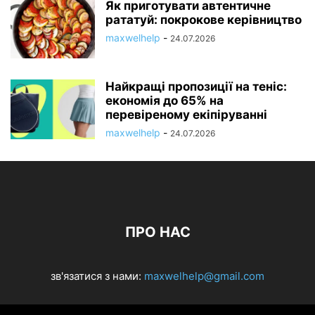
Як приготувати автентичне
рататуй: покрокове керівництво
maxwelhelp
-
24.07.2026
Найкращі пропозиції на теніс:
економія до 65% на
перевіреному екіпіруванні
maxwelhelp
-
24.07.2026
ПРО НАС
зв'язатися з нами:
maxwelhelp@gmail.com