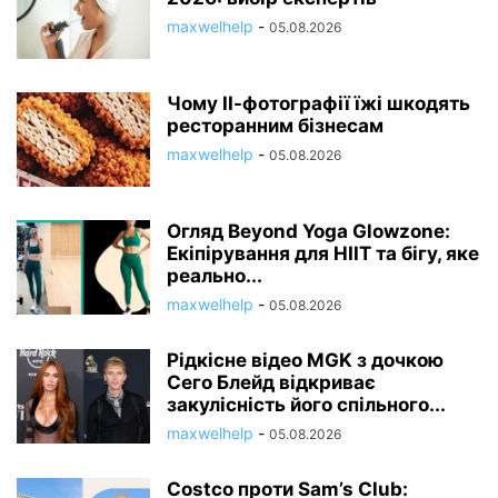
maxwelhelp
-
05.08.2026
Чому ІІ-фотографії їжі шкодять
ресторанним бізнесам
maxwelhelp
-
05.08.2026
Огляд Beyond Yoga Glowzone:
Екіпірування для HIIT та бігу, яке
реально...
maxwelhelp
-
05.08.2026
Рідкісне відео MGK з дочкою
Сего Блейд відкриває
закулісність його спільного...
maxwelhelp
-
05.08.2026
Costco проти Sam’s Club: