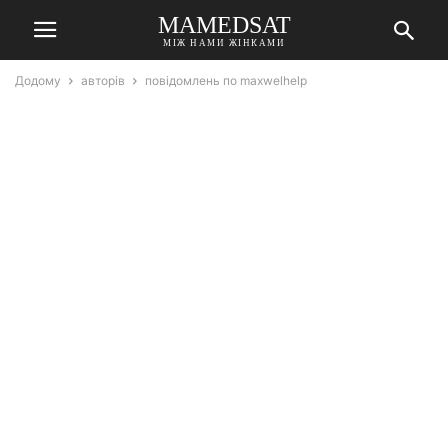
MAMEDSAT
МІЖ НАМИ ЖІНКАМИ
Додому
авторів
повідомлень по maxwelhelp