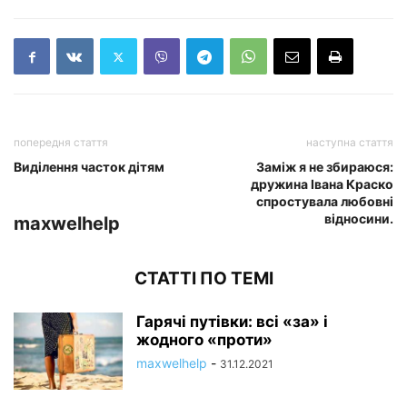
попередня стаття
наступна стаття
Виділення часток дітям
Заміж я не збираюся:
дружина Івана Краско
спростувала любовні
відносини.
maxwelhelp
СТАТТІ ПО ТЕМІ
Гарячі путівки: всі «за» і
жодного «проти»
maxwelhelp
-
31.12.2021