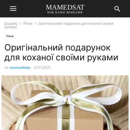
MAMEDSAT
МІЖ НАМИ ЖІНКАМИ
Додому
Різне
Оригінальний подарунок для коханої своїми
руками
Різне
Оригінальний подарунок
для коханої своїми руками
по
maxwelhelp
-
01.11.2021