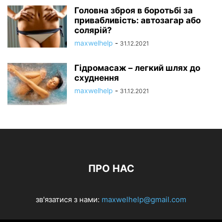
Головна зброя в боротьбі за
привабливість: автозагар або
солярій?
maxwelhelp
-
31.12.2021
Гідромасаж – легкий шлях до
схуднення
maxwelhelp
-
31.12.2021
ПРО НАС
зв'язатися з нами:
maxwelhelp@gmail.com