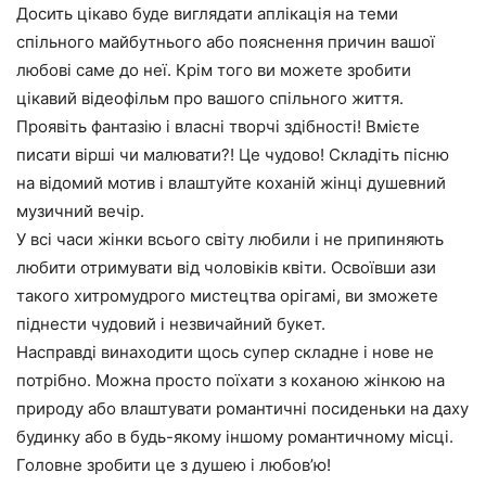
Досить цікаво буде виглядати аплікація на теми
спільного майбутнього або пояснення причин вашої
любові саме до неї. Крім того ви можете зробити
цікавий відеофільм про вашого спільного життя.
Проявіть фантазію і власні творчі здібності! Вмієте
писати вірші чи малювати?! Це чудово! Складіть пісню
на відомий мотив і влаштуйте коханій жінці душевний
музичний вечір.
У всі часи жінки всього світу любили і не припиняють
любити отримувати від чоловіків квіти. Освоївши ази
такого хитромудрого мистецтва орігамі, ви зможете
піднести чудовий і незвичайний букет.
Насправді винаходити щось супер складне і нове не
потрібно. Можна просто поїхати з коханою жінкою на
природу або влаштувати романтичні посиденьки на даху
будинку або в будь-якому іншому романтичному місці.
Головне зробити це з душею і любов’ю!