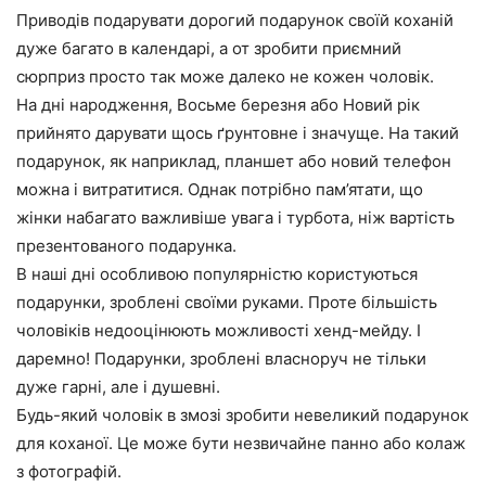
Приводів подарувати дорогий подарунок своїй коханій
дуже багато в календарі, а от зробити приємний
сюрприз просто так може далеко не кожен чоловік.
На дні народження, Восьме березня або Новий рік
прийнято дарувати щось ґрунтовне і значуще. На такий
подарунок, як наприклад, планшет або новий телефон
можна і витратитися. Однак потрібно пам’ятати, що
жінки набагато важливіше увага і турбота, ніж вартість
презентованого подарунка.
В наші дні особливою популярністю користуються
подарунки, зроблені своїми руками. Проте більшість
чоловіків недооцінюють можливості хенд-мейду. І
даремно! Подарунки, зроблені власноруч не тільки
дуже гарні, але і душевні.
Будь-який чоловік в змозі зробити невеликий подарунок
для коханої. Це може бути незвичайне панно або колаж
з фотографій.