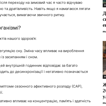
ісля переходу на зимовий час я часто відчуваю
Р
ю та дратівливість. Навіть якщо я намагаюся лягати
Д
пручається, вимагаючи звичного ритму.
с
е
ганізмі?
ma
тів нашого здоров’я:
егуляцію сну. Зміна часу впливає на вироблення
із засипанням і сном.
ей внутрішній годинник відповідає за багато
одить до десинхронізації і негативно позначається
Р
Ж
имптоми сезонного афективного розладу (САР),
2
ї.
у
тивно впливає на концентрацію, пам’ять і здатність
ma