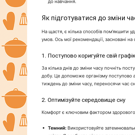
до навчання.
Як підготуватися до зміни ча
На щастя, є кілька способів пом’якшити у
умов. Ось мої рекомендації, засновані на
1. Поступово коригуйте свій графік
За кілька днів до зміни часу почніть пост
добу. Це допоможе організму поступово а
тиждень до зміни часу, переносячи час с
2. Оптимізуйте середовище сну
Комфорт є ключовим фактором здорового 
Темний:
Використовуйте затемнювальні