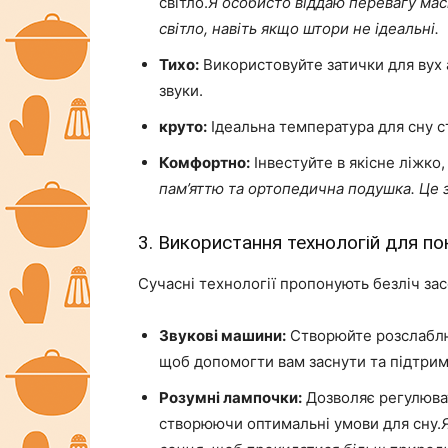
світло.
Я особисто віддаю перевагу масц
світло, навіть якщо штори не ідеальні.
Тихо:
Використовуйте затички для вух 
звуки.
круто:
Ідеальна температура для сну ст
Комфортно:
Інвестуйте в якісне ліжко,
пам’яттю та ортопедична подушка. Це 
3. Використання технологій для п
Сучасні технології пропонують безліч зас
Звукові машини:
Створюйте розслаблюю
щоб допомогти вам заснути та підтрим
Розумні лампочки:
Дозволяє регулюват
створюючи оптимальні умови для сну.