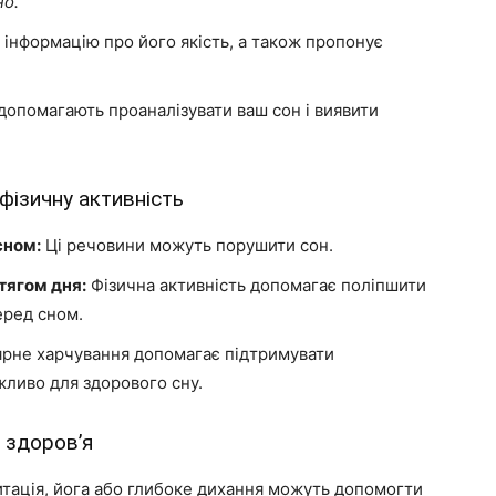
но.
 інформацію про його якість, а також пропонує
опомагають проаналізувати ваш сон і виявити
 фізичну активність
сном:
Ці речовини можуть порушити сон.
тягом дня:
Фізична активність допомагає поліпшити
еред сном.
рне харчування допомагає підтримувати
ажливо для здорового сну.
 здоров’я
ація, йога або глибоке дихання можуть допомогти