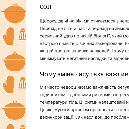
сон
Щороку, двічі на рік, ми стикаємося з н
Перехід на літній час та перехід на зимо
серйозний удар по нашій біології, який 
настрою і навіть фізичних захворювань. Як
як цей процес впливає на людей, і хочу п
мінімізувати негативні наслідки та віднов
Чому зміна часу така важлив
Ми часто недооцінюємо важливість регул
годинником – добовими ритмами, які регу
температури тіла. Ці ритми налаштовані на
Це як змусити організм працювати за неп
десинхронізації і, як наслідок, до проблем