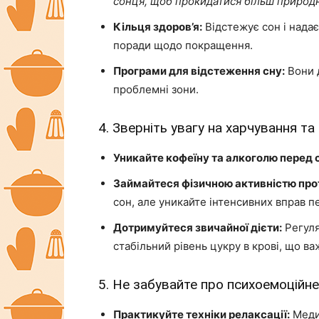
сонця, щоб прокидатися більш природ
Кільця здоров’я:
Відстежує сон і надає
поради щодо покращення.
Програми для відстеження сну:
Вони д
проблемні зони.
4. Зверніть увагу на харчування та
Уникайте кофеїну та алкоголю перед 
Займайтеся фізичною активністю про
сон, але уникайте інтенсивних вправ п
Дотримуйтеся звичайної дієти:
Регуля
стабільний рівень цукру в крові, що в
5. Не забувайте про психоемоційне
Практикуйте техніки релаксації:
Медит