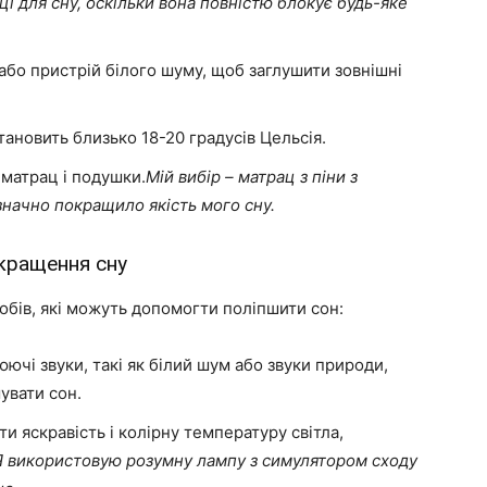
і для сну, оскільки вона повністю блокує будь-яке
або пристрій білого шуму, щоб заглушити зовнішні
ановить близько 18-20 градусів Цельсія.
 матрац і подушки.
Мій вибір – матрац з піни з
значно покращило якість мого сну.
окращення сну
обів, які можуть допомогти поліпшити сон:
чі звуки, такі як білий шум або звуки природи,
увати сон.
и яскравість і колірну температуру світла,
Я використовую розумну лампу з симулятором сходу