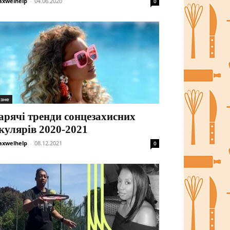
xwelhelp
-
04.06.2020
0
ізне
арячі тренди сонцезахисних
кулярів 2020-2021
xwelhelp
-
08.12.2021
0