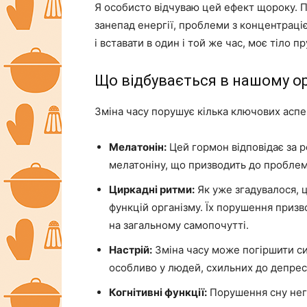
Я особисто відчуваю цей ефект щороку. П
занепад енергії, проблеми з концентраціє
і вставати в один і той же час, моє тіло 
Що відбувається в нашому ор
Зміна часу порушує кілька ключових аспек
Мелатонін:
Цей гормон відповідає за р
мелатоніну, що призводить до проблем 
Циркадні ритми:
Як уже згадувалося, ц
функцій організму. Їх порушення призв
на загальному самопочутті.
Настрій:
Зміна часу може погіршити с
особливо у людей, схильних до депресі
Когнітивні функції:
Порушення сну нега