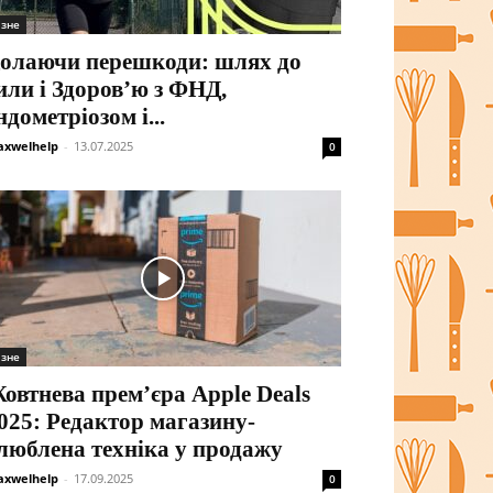
ізне
олаючи перешкоди: шлях до
или і Здоров’ю з ФНД,
ндометріозом і...
xwelhelp
-
13.07.2025
0
ізне
овтнева прем’єра Apple Deals
025: Редактор магазину-
люблена техніка у продажу
xwelhelp
-
17.09.2025
0