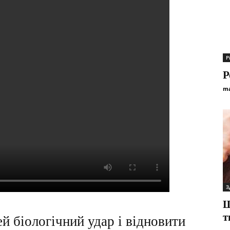
Р
Р
ma
З
Щ
т
ей біологічний удар і відновити