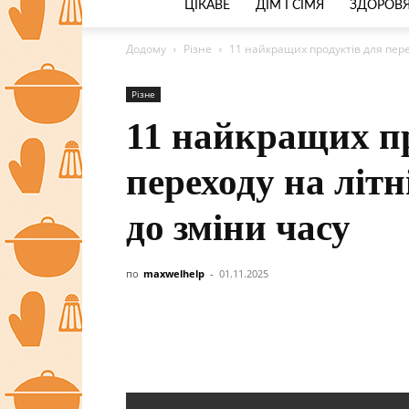
ЦІКАВЕ
ДІМ І СІМЯ
ЗДОРОВЯ
Додому
Різне
11 найкращих продуктів для перех
Різне
11 найкращих п
переходу на літн
до зміни часу
по
maxwelhelp
-
01.11.2025