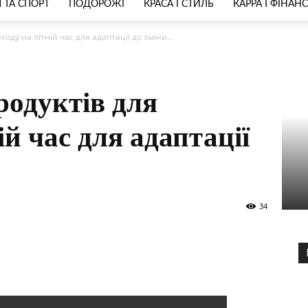
 ТА СПОРТ
ПОДОРОЖІ
КРАСА І СТИЛЬ
КАРРА І ФІНАН
оду на літній час для адаптації до зміни...
родуктів для
ій час для адаптації
34