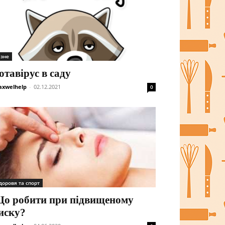
ізне
отавірус в саду
xwelhelp
-
02.12.2021
0
доровя та спорт
о робити при підвищеному
иску?