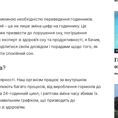
ma
еприємною необхідністю переведення годинників.
вий – це не лише зміна цифр на годиннику. Це
може призвести до порушення сну, погіршення
 експерт зі здоров’я сну та продуктивності, я бачив,
оділитися своїм досвідом і порадами щодо того, як
Р
ити спокійний сон.
Г
о
а?
ma
ярності. Наш організм працює за внутрішнім
люють багато процесів, від вироблення гормонів до
 24-годинний цикл, і раптова зміна часу збиває їх.
равильним графіком, що призводить до
 зі здоров’ям.