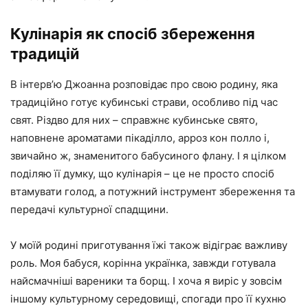
Кулінарія як спосіб збереження
традицій
В інтерв’ю Джоанна розповідає про свою родину, яка
традиційно готує кубинські страви, особливо під час
свят. Різдво для них – справжнє кубинське свято,
наповнене ароматами пікаділло, арроз кон полло і,
звичайно ж, знаменитого бабусиного флану. І я цілком
поділяю її думку, що кулінарія – це не просто спосіб
втамувати голод, а потужний інструмент збереження та
передачі культурної спадщини.
У моїй родині приготування їжі також відіграє важливу
роль. Моя бабуся, корінна українка, завжди готувала
найсмачніші вареники та борщ. І хоча я виріс у зовсім
іншому культурному середовищі, спогади про її кухню