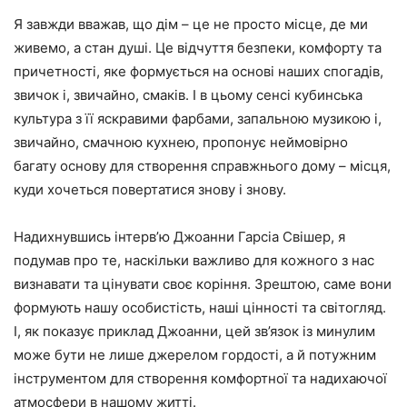
Я завжди вважав, що дім – це не просто місце, де ми
живемо, а стан душі. Це відчуття безпеки, комфорту та
причетності, яке формується на основі наших спогадів,
звичок і, звичайно, смаків. І в цьому сенсі кубинська
культура з її яскравими фарбами, запальною музикою і,
звичайно, смачною кухнею, пропонує неймовірно
багату основу для створення справжнього дому – місця,
куди хочеться повертатися знову і знову.
Надихнувшись інтерв’ю Джоанни Гарсіа Свішер, я
подумав про те, наскільки важливо для кожного з нас
визнавати та цінувати своє коріння. Зрештою, саме вони
формують нашу особистість, наші цінності та світогляд.
І, як показує приклад Джоанни, цей зв’язок із минулим
може бути не лише джерелом гордості, а й потужним
інструментом для створення комфортної та надихаючої
атмосфери в нашому житті.