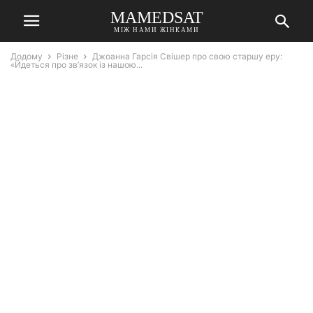
MAMEDSAT
МІЖ НАМИ ЖІНКАМИ
Додому
Різне
Джоанна Гарсія Свішер про свою старшу еру:
«Йдеться про зв’язок із нашою...