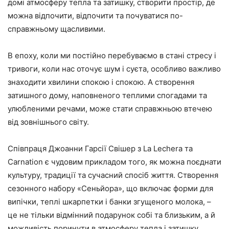
домі атмосферу тепла та затишку, створити простір, де
можна відпочити, відпочити та почуватися по-
справжньому щасливими.
В епоху, коли ми постійно перебуваємо в стані стресу і
тривоги, коли нас оточує шум і суєта, особливо важливо
знаходити хвилини спокою і спокою. А створення
затишного дому, наповненого теплими спогадами та
улюбленими речами, може стати справжньою втечею
від зовнішнього світу.
Співпраця Джоанни Гарсії Свішер з La Lechera та
Carnation є чудовим прикладом того, як можна поєднати
культуру, традиції та сучасний спосіб життя. Створення
сезонного набору «Сеньйора», що включає форми для
випічки, теплі шкарпетки і банки згущеного молока, –
це не тільки відмінний подарунок собі та близьким, а й
можливість поринути в атмосферу тепла і затишку.