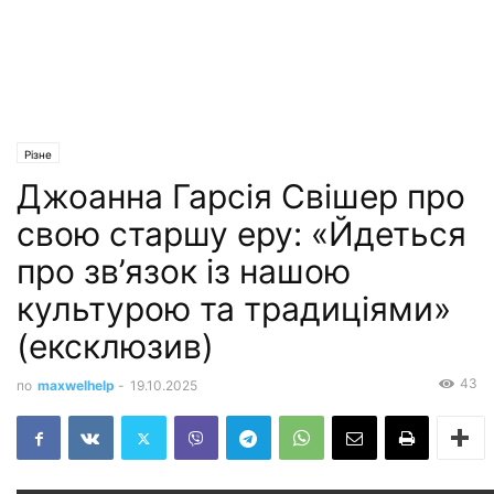
Різне
Джоанна Гарсія Свішер про
свою старшу еру: «Йдеться
про зв’язок із нашою
культурою та традиціями»
(ексклюзив)
43
по
maxwelhelp
-
19.10.2025