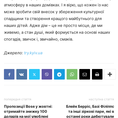
атмосферу в наших домівках. І я вірю, що кожен із нас
може зробити свій внесок у збереження культурної
спадщини та створення кращого майбутнього для
наших дітей. Адже дім – це не просто місце, де ми
живемо, а стан душі, який формується на основі наших
спогадів, звичок і, звичайно, смаків.
Джерело:
try.kyiv.ua
попередня стаття
наступна стаття
Пропозиції Bose у жовтні:
Блейк Берріс, Базі Філіппс
отримайте знижку 100
та інші зіркові пари, які в
доларів на мої улюблені
останні роки дебютували