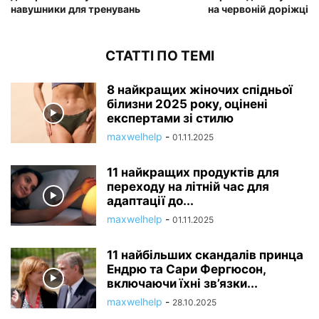
навушники для тренувань
на червоній доріжці
СТАТТІ ПО ТЕМІ
8 найкращих жіночих спідньої
білизни 2025 року, оцінені
експертами зі стилю
maxwelhelp
-
01.11.2025
11 найкращих продуктів для
переходу на літній час для
адаптації до...
maxwelhelp
-
01.11.2025
11 найбільших скандалів принца
Ендрю та Сари Фергюсон,
включаючи їхні зв’язки...
maxwelhelp
-
28.10.2025