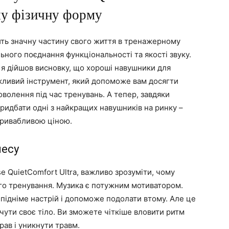
ашу фізичну форму
ить значну частину свого життя в тренажерному
льного поєднання функціональності та якості звуку.
 я дійшов висновку, що хороші навушники для
жливий інструмент, який допоможе вам досягти
оволення під час тренувань. А тепер, завдяки
придбати одні з найкращих навушників на ринку –
 привабливою ціною.
несу
e QuietComfort Ultra, важливо зрозуміти, чому
ого тренування. Музика є потужним мотиватором.
підніме настрій і допоможе подолати втому. Але це
чути своє тіло. Ви зможете чіткіше вловити ритм
рав і уникнути травм.