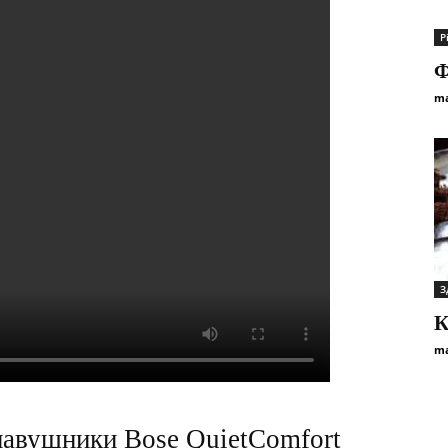
Р
Ф
ma
З
К
ma
 навушники Bose QuietComfort