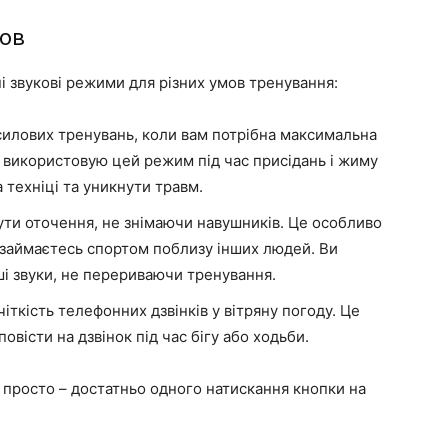
мов
ні звукові режими для різних умов тренування:
силових тренувань, коли вам потрібна максимальна
Я використовую цей режим під час присідань і жиму
техніці та уникнути травм.
ти оточення, не знімаючи навушників. Це особливо
о займаєтесь спортом поблизу інших людей. Ви
ші звуки, не перериваючи тренування.
іткість телефонних дзвінків у вітряну погоду. Це
овісти на дзвінок під час бігу або ходьби.
росто – достатньо одного натискання кнопки на