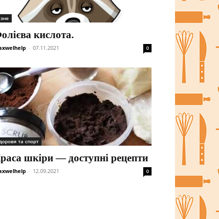
ізне
олієва кислота.
xwelhelp
-
07.11.2021
0
доровя та спорт
раса шкіри — доступні рецепти
xwelhelp
-
12.09.2021
0