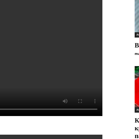
Р
В
ma
Р
К
к
п