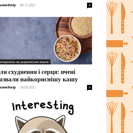
xwelhelp
-
08.12.2021
0
атериалы на украинском языке
ля схуднення і серця: вчені
азвали найкориснішу кашу
xwelhelp
-
24.09.2021
0