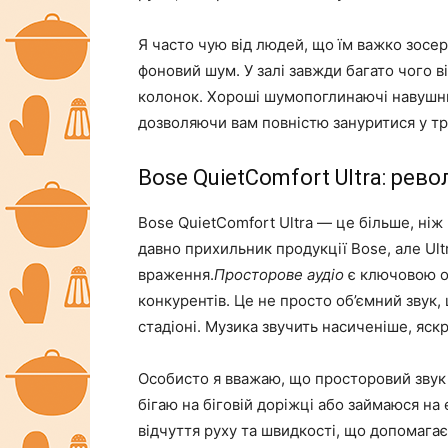
Я часто чую від людей, що їм важко зосер
фоновий шум. У залі завжди багато чого ві
колонок. Хороші шумопоглинаючі навушн
дозволяючи вам повністю зануритися у т
Bose QuietComfort Ultra: рев
Bose QuietComfort Ultra — це більше, ні
давно прихильник продукції Bose, але Ult
враження.
Просторове аудіо
є ключовою ос
конкурентів. Це не просто об’ємний звук,
стадіоні. Музика звучить насиченіше, яск
Особисто я вважаю, що просторовий звук 
бігаю на біговій доріжці або займаюся н
відчуття руху та швидкості, що допомагає