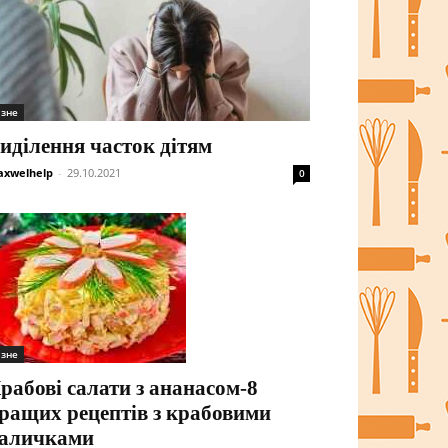
ізне
иділення часток дітям
xwelhelp
-
29.10.2021
0
ізне
рабові салати з ананасом-8
ращих рецептів з крабовими
аличками