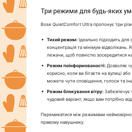
Три режими для будь-яких у
Bose QuietComfort Ultra пропонує три різ
Тихий режим:
Ідеально підходить для 
концентрація та мінімум відволікань. 
лежачи, щоб повністю зосередитися на 
Режим поінформованості:
Дозволяє чу
корисно, коли ви бігаєте на вулиці аб
можете чути сповіщення, голоси та ін
Режим блокування вітру:
Забезпечує ч
чудовий варіант, якщо вам потрібно відп
Перемикатися між режимами неймовірно п
правому навушнику.