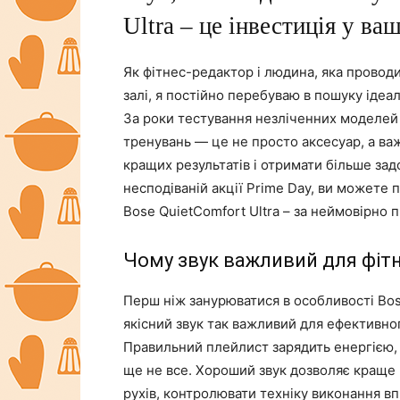
Ultra – це інвестиція у в
Як фітнес-редактор і людина, яка провод
залі, я постійно перебуваю в пошуку ідеа
За роки тестування незліченних моделей
тренувань — це не просто аксесуар, а ва
кращих результатів і отримати більше зад
несподіваній акції Prime Day, ви можете 
Bose QuietComfort Ultra – за неймовірно
Чому звук важливий для фіт
Перш ніж занурюватися в особливості Bos
якісний звук так важливий для ефективн
Правильний плейлист зарядить енергією, 
ще не все. Хороший звук дозволяє краще 
рухів, контролювати техніку виконання вп