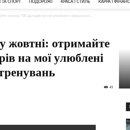
 ТА СПОРТ
ПОДОРОЖІ
КРАСА І СТИЛЬ
КАРРА І ФІНАН
айте знижку 100 доларів на мої улюблені навушники...
 у жовтні: отримайте
рів на мої улюблені
тренувань
43