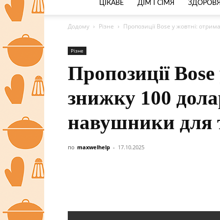
ЦІКАВЕ
ДІМ І СІМЯ
ЗДОРОВЯ
Додому
Різне
Пропозиції Bose у жовтні: отрим
Різне
Пропозиції Bose
знижку 100 дола
навушники для 
по
maxwelhelp
-
17.10.2025