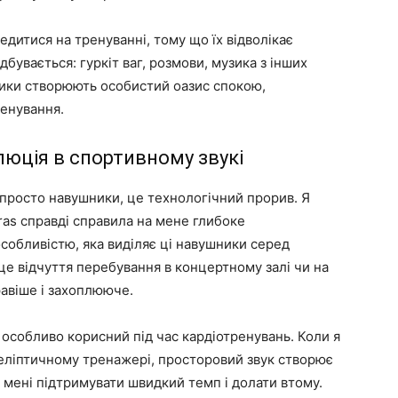
едитися на тренуванні, тому що їх відволікає
дбувається: гуркіт ваг, розмови, музика з інших
ики створюють особистий оазис спокою,
ренування.
олюція в спортивному звукі
ж просто навушники, це технологічний прорив. Я
ras справді справила на мене глибоке
обливістю, яка виділяє ці навушники серед
 це відчуття перебування в концертному залі чи на
равіше і захоплююче.
особливо корисний під час кардіотренувань. Коли я
а еліптичному тренажері, просторовий звук створює
 мені підтримувати швидкий темп і долати втому.