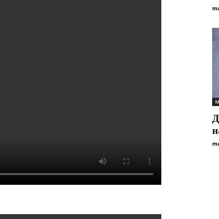
ma
М
Д
н
ma