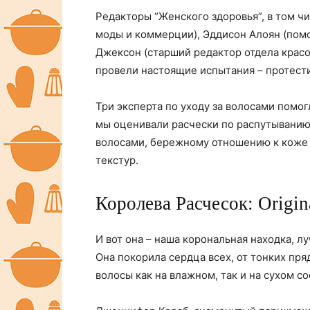
Редакторы “Женского здоровья”, в том ч
моды и коммерции), Эддисон Алоян (помо
Джексон (старший редактор отдела красот
провели настоящие испытания – протести
Три эксперта по уходу за волосами помог
мы оценивали расчески по распутыванию
волосами, бережному отношению к коже 
текстур.
Королева Расчесок: Origin
И вот она – наша корональная находка, л
Она покорила сердца всех, от тонких пря
волосы как на влажном, так и на сухом со