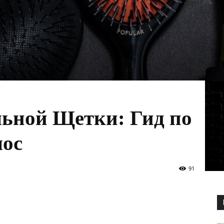
льной Щетки: Гид по
лос
91