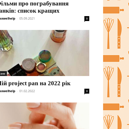
ільми про пограбування
анків: список кращих
xwelhelp
-
05.09.2021
0
ізне
ій project pan на 2022 рік
xwelhelp
-
01.02.2022
0