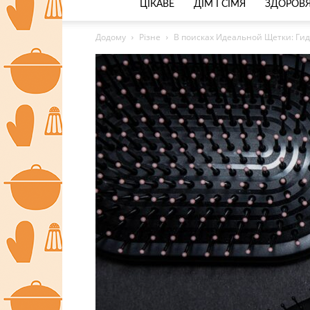
ЦІКАВЕ
ДІМ І СІМЯ
ЗДОРОВЯ
Додому
Різне
В поисках Идеальной Щетки: Гид