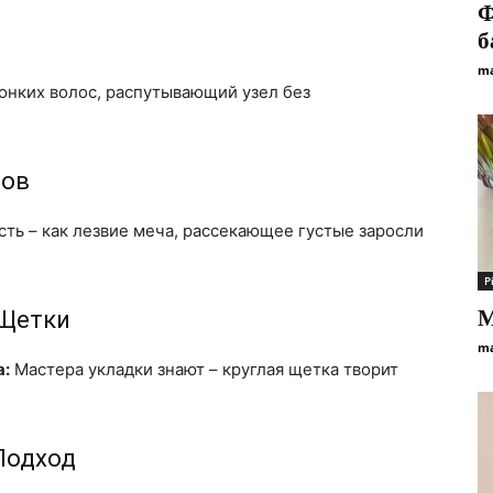
Ф
б
ma
нких волос, распутывающий узел без
нов
ть – как лезвие меча, рассекающее густые заросли
Р
М
 Щетки
ma
а:
Мастера укладки знают – круглая щетка творит
Подход