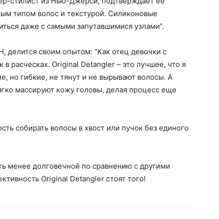
ер-стилист из Нью-Джерси, подтверждает ее
бым типом волос и текстурой. Силиконовые
иться даже с самыми запутавшимися узлами”.
, делится своим опытом: “Как отец девочки с
в расческах. Original Detangler – это лучшее, что я
, но гибкие, не тянут и не вырывают волосы. А
гко массируют кожу головы, делая процесс еще
ость собирать волосы в хвост или пучок без единого
ь менее долговечной по сравнению с другими
ктивность Original Detangler стоят того!