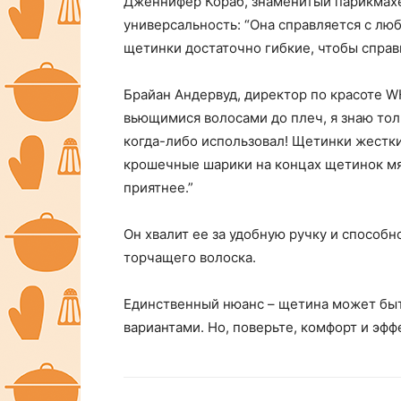
Дженнифер Кораб, знаменитый парикмах
универсальность: “Она справляется с лю
щетинки достаточно гибкие, чтобы справ
Брайан Андервуд, директор по красоте WH
вьющимися волосами до плеч, я знаю толк 
когда-либо использовал! Щетинки жесткие
крошечные шарики на концах щетинок мя
приятнее.”
Он хвалит ее за удобную ручку и способн
торчащего волоска.
Единственный нюанс – щетина может быт
вариантами. Но, поверьте, комфорт и эффе