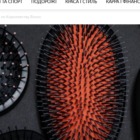
 ТА СПОРТ
ПОДОРОЖІ
КРАСА І СТИЛЬ
КАРРА І ФІНАН
 по Королевству Волос