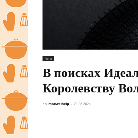
Різне
В поисках Идеа
Королевству Во
по
maxwelhelp
-
21.08.2024