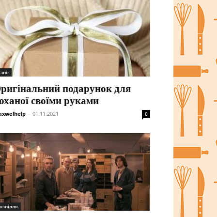
ізне
ригінальний подарунок для
оханої своїми руками
xwelhelp
-
01.11.2021
0
озвілля