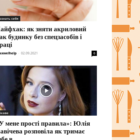
ознать себя
айфхак: як зняти акриловий
ак будинку без спецзасобів і
раці
xwelhelp
-
02.09.2021
0
ікаве
У мене прості правила»: Юлія
авічева розповіла як тримає
ебе в...