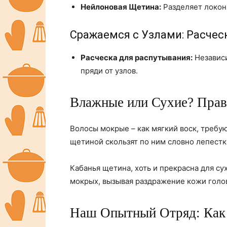
Нейлоновая Щетина:
Разделяет локоны
Сражаемся с Узлами: Расчес
Расческа для распутывания:
Независи
пряди от узлов.
Влажные или Сухие? Прав
Волосы мокрые – как мягкий воск, треб
щетиной скользят по ним словно лепестки
Кабанья щетина, хоть и прекрасна для с
мокрых, вызывая раздражение кожи голо
Наш Опытный Отряд: Ка