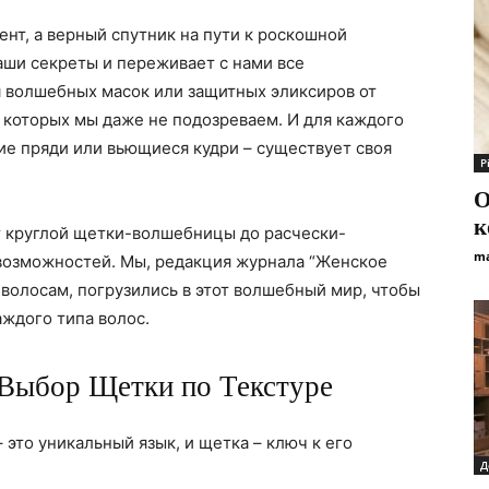
ент, а верный спутник на пути к роскошной
наши секреты и переживает с нами все
ия волшебных масок или защитных эликсиров от
о которых мы даже не подозреваем. И для каждого
кие пряди или вьющиеся кудри – существует своя
Р
О
к
т круглой щетки-волшебницы до расчески-
ma
 возможностей. Мы, редакция журнала “Женское
 волосам, погрузились в этот волшебный мир, чтобы
аждого типа волос.
Выбор Щетки по Текстуре
 это уникальный язык, и щетка – ключ к его
Д