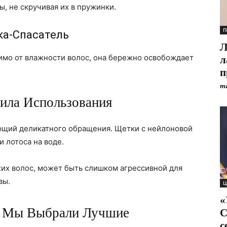
, не скручивая их в пружинки.
П
ка-Спасатель
Л
мо от влажности волос, она бережно освобождает
л
п
ma
ила Использования
ующий деликатного обращения. Щетки с нейлоновой
 лотоса на воде.
ухих волос, может быть слишком агрессивной для
вы.
Ц
«
к Мы Выбрали Лучшие
С
с