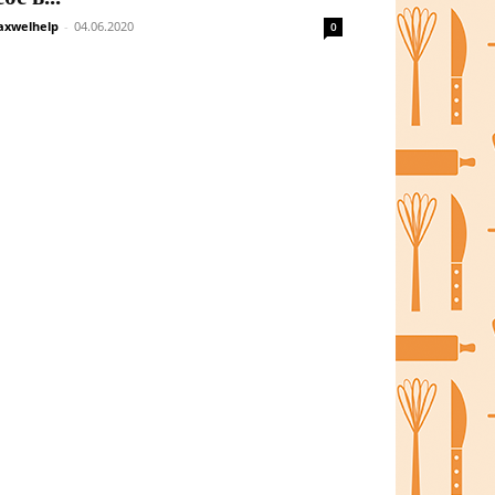
xwelhelp
-
04.06.2020
0