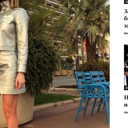
З
З
б
з
ma
E
Н
н
ma