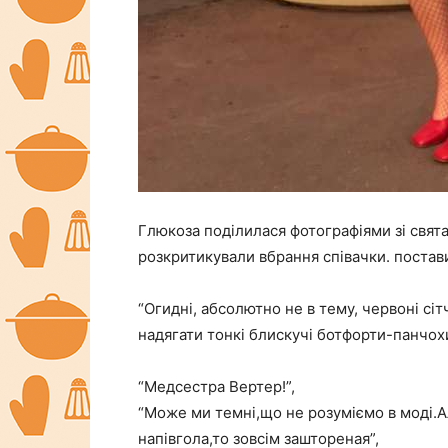
Глюкоза поділилася фотографіями зі свят
розкритикували вбрання співачки. постави
“Огидні, абсолютно не в тему, червоні сіт
надягати тонкі блискучі ботфорти-панчохи,
“Медсестра Вертер!”,
“Може ми темні,що не розуміємо в моді.А
напівгола,то зовсім заштореная”,