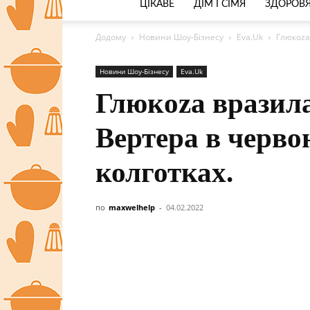
ЦІКАВЕ
ДІМ І СІМЯ
ЗДОРОВЯ
Додому
Новини Шоу-Бізнесу
Eva.Uk
Глюкoza
Новини Шоу-Бізнесу
Eva.Uk
Глюкoza вразил
Вертера в черво
колготках.
по
maxwelhelp
-
04.02.2022