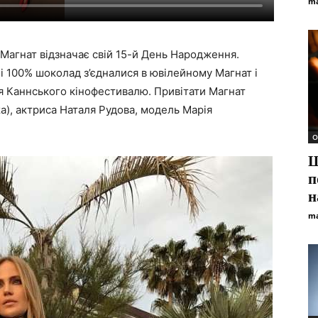
ma
Магнат відзначає свій 15-й День Народження.
і 100% шоколад з’єдналися в ювілейному Магнат і
тя Каннського кінофестивалю. Привітати Магнат
za), актриса Наталя Рудова, модель Марія
О
Щ
п
н
ma