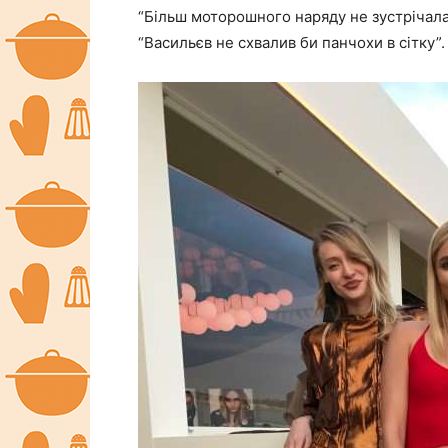
“Більш моторошного наряду не зустрічала
“Васильєв не схвалив би панчохи в сітку”.