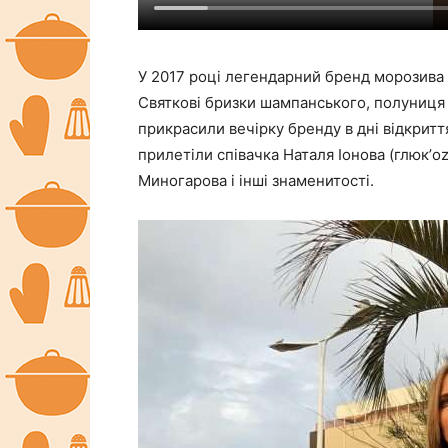
У 2017 році легендарний бренд морозива 
Святкові бризки шампанського, полуниця 
прикрасили вечірку бренду в дні відкрит
прилетіли співачка Наталя Іонова (глюк’o
Миногарова і інші знаменитості.