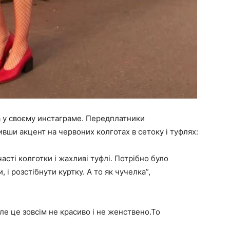
а у своєму инстаграме. Передплатники
вши акцент на червоних колготах в сетоку і туфлях:
часті колготки і жахливі туфлі. Потрібно було
 і розстібнути куртку. А то як чучелка”,
ле це зовсім не красиво і не женствено.То