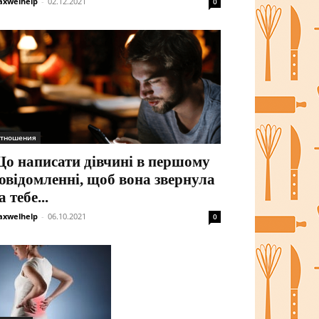
xwelhelp
-
02.12.2021
0
тношения
о написати дівчині в першому
овідомленні, щоб вона звернула
а тебе...
xwelhelp
-
06.10.2021
0