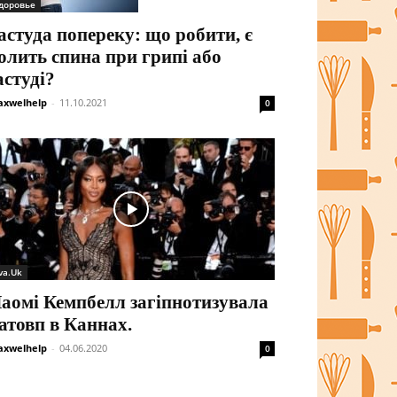
доровье
астуда попереку: що робити, є
олить спина при грипі або
астуді?
xwelhelp
-
11.10.2021
0
va.Uk
аомі Кемпбелл загіпнотизувала
атовп в Каннах.
xwelhelp
-
04.06.2020
0