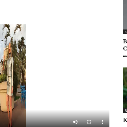
К
В
С
ma
Д
К