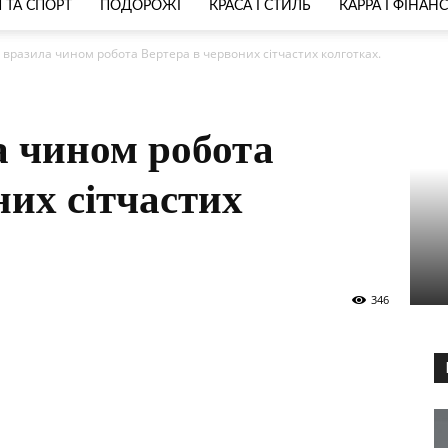
 ТА СПОРТ
ПОДОРОЖІ
КРАСА І СТИЛЬ
КАРРА І ФІНАН
 вразила чином робота Вертера в червоних сітчастих колготках.
а чином робота
них сітчастих
346