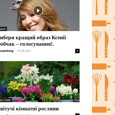
раса
ибери кращий образ Ксенії
обчак – голосування!.
xwelhelp
-
27.08.2021
0
ім і сімя
вітучі кімнатні рослини