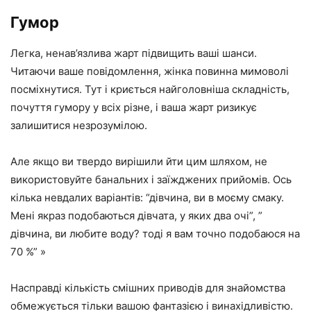
Гумор
Легка, ненав’язлива жарт підвищить ваші шанси.
Читаючи ваше повідомлення, жінка повинна мимоволі
посміхнутися. Тут і криється найголовніша складність,
почуття гумору у всіх різне, і ваша жарт ризикує
залишитися незрозумілою.
Але якщо ви твердо вирішили йти цим шляхом, не
використовуйте банальних і заїжджених прийомів. Ось
кілька невдалих варіантів: “дівчина, ви в моєму смаку.
Мені якраз подобаються дівчата, у яких два очі”, ”
дівчина, ви любите воду? тоді я вам точно подобаюся на
70 %” »
Насправді кількість смішних приводів для знайомства
обмежується тільки вашою фантазією і винахідливістю.