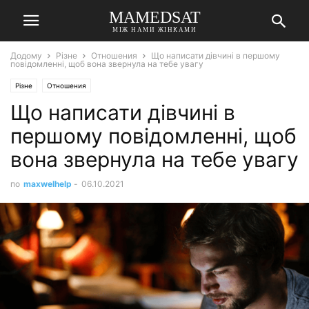
MAMEDSAT
МІЖ НАМИ ЖІНКАМИ
Додому
Різне
Отношения
Що написати дівчині в першому
повідомленні, щоб вона звернула на тебе увагу
Різне
Отношения
Що написати дівчині в
першому повідомленні, щоб
вона звернула на тебе увагу
по
maxwelhelp
-
06.10.2021