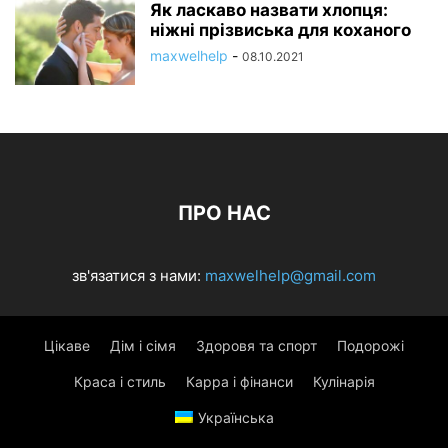
Як ласкаво назвати хлопця:
ніжні прізвиська для коханого
maxwelhelp
-
08.10.2021
ПРО НАС
зв'язатися з нами:
maxwelhelp@gmail.com
Цікаве
Дім і сімя
Здоровя та спорт
Подорожі
Краса і стиль
Карра і фінанси
Кулінарія
Українська