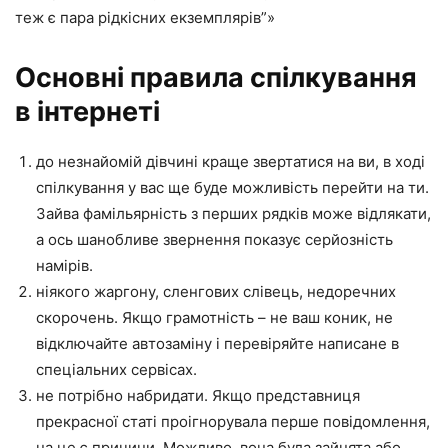
теж є пара рідкісних екземплярів”»
Основні правила спілкування
в інтернеті
до незнайомій дівчині краще звертатися на ви, в ході
спілкування у вас ще буде можливість перейти на ти.
Зайва фамільярність з перших рядків може відлякати,
а ось шанобливе звернення показує серйозність
намірів.
ніякого жаргону, сленгових слівець, недоречних
скорочень. Якщо грамотність – не ваш коник, не
відключайте автозаміну і перевіряйте написане в
спеціальних сервісах.
не потрібно набридати. Якщо представниця
прекрасної статі проігнорувала перше повідомлення,
на це є причини. Можливо, вона була зайнята або