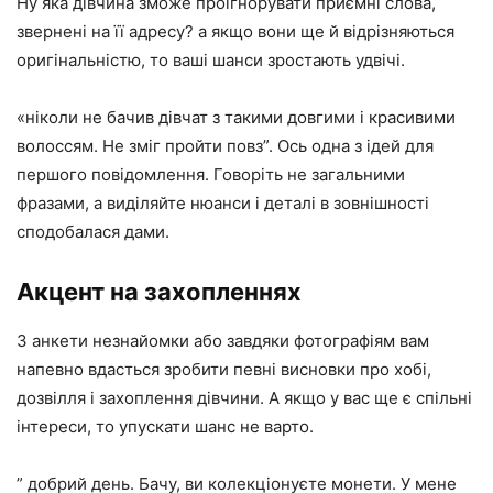
Ну яка дівчина зможе проігнорувати приємні слова,
звернені на її адресу? а якщо вони ще й відрізняються
оригінальністю, то ваші шанси зростають удвічі.
«ніколи не бачив дівчат з такими довгими і красивими
волоссям. Не зміг пройти повз”. Ось одна з ідей для
першого повідомлення. Говоріть не загальними
фразами, а виділяйте нюанси і деталі в зовнішності
сподобалася дами.
Акцент на захопленнях
З анкети незнайомки або завдяки фотографіям вам
напевно вдасться зробити певні висновки про хобі,
дозвілля і захоплення дівчини. А якщо у вас ще є спільні
інтереси, то упускати шанс не варто.
” добрий день. Бачу, ви колекціонуєте монети. У мене