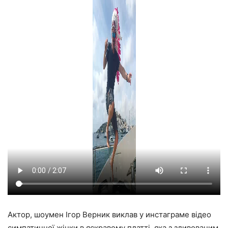
Актор, шоумен Ігор Верник виклав у инстаграме відео
симпатичної жінки в яскравому платті, яка з здивованим