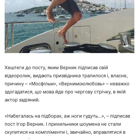
Хештеги до посту, яким Верник підписав свій
відеоролик, видають призвідника трапилося і, власне,
причину – «Мосфільм», «Вернимоюлюбовь» – неважко
здогадатися, що мова йде про чергову стрічку, в якій
актор задіяний.
«Набегалась на підборах, аж ноги гудуть…», – підписав
пост Ігор Верник. І прихильники шоумена не стали
скупитися на компліменти і, звичайно, вправлятися в