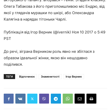
Олега Табакова з його приголомшливою міс Ендрю, від
якої у глядачів мурашки по шкірі, або Олександра
Калягіна в нарядах тітоньки Чарлі.
Публікація від Ігор Верник (@ivernik) Ноя 10 2017 о 5:49
PST
До речі, зіграна Верником роль явно не збіглася з
образом ідеальної жінки, якою він нещодавно
поділився.
ТЕГИ
Відпочинок
Знаменитості
Ігор Верник