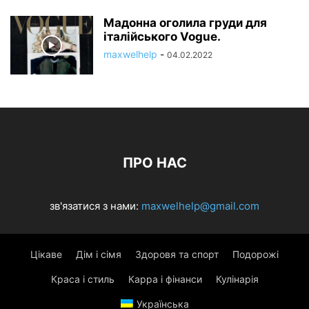
Мадонна оголила груди для
італійського Vogue.
maxwelhelp
-
04.02.2022
ПРО НАС
зв'язатися з нами:
maxwelhelp@gmail.com
Цікаве
Дім і сімя
Здоровя та спорт
Подорожі
Краса і стиль
Карра і фінанси
Кулінарія
Українська