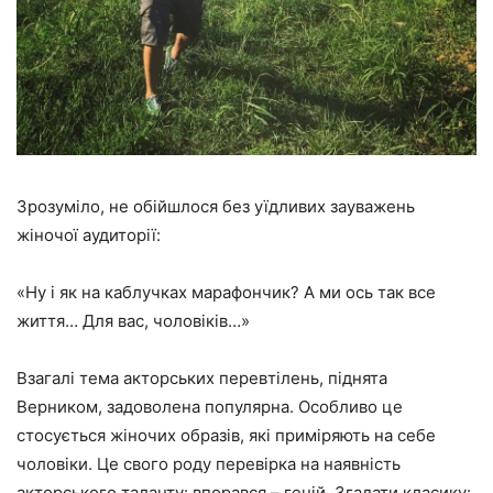
Зрозуміло, не обійшлося без уїдливих зауважень
жіночої аудиторії:
«Ну і як на каблучках марафончик? А ми ось так все
життя… Для вас, чоловіків…»
Взагалі тема акторських перевтілень, піднята
Верником, задоволена популярна. Особливо це
стосується жіночих образів, які приміряють на себе
чоловіки. Це свого роду перевірка на наявність
акторського таланту: впорався – геній. Згадати класику: