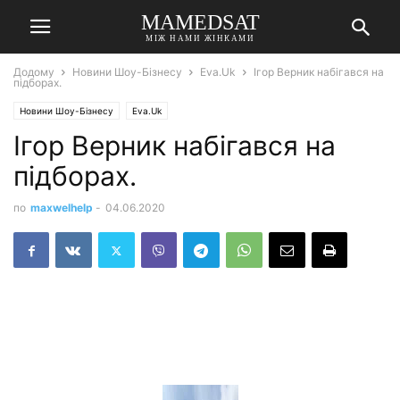
MAMEDSAT
МІЖ НАМИ ЖІНКАМИ
Додому
Новини Шоу-Бізнесу
Eva.Uk
Ігор Верник набігався на
підборах.
Новини Шоу-Бізнесу
Eva.Uk
Ігор Верник набігався на
підборах.
по
maxwelhelp
-
04.06.2020