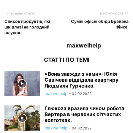
попередня стаття
наступна стаття
Список продуктів, які
Сумні офісні обіди Брайана
шкідливі на голодний
Фінке.
шлунок.
maxwelhelp
СТАТТІ ПО ТЕМІ
«Вона завжди з нами»: Юлія
Савічева відвідала квартиру
Людмили Гурченко.
maxwelhelp
-
04.02.2022
Глюкoza вразила чином робота
Вертера в червоних сітчастих
колготках.
maxwelhelp
-
04.02.2022