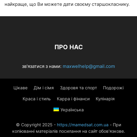
найкраще, що Ви можете дати своєму старшокласнику.
ПРО НАС
зв'язатися з нами:
maxwelhelp@gmail.com
Цікаве
Дім і сімя
Здоровя та спорт
Подорожі
Краса і стиль
Карра і фінанси
Кулінарія
Українська
© Copyright 2025 -
https://mamedsat.com.ua
- При
копіюванні матеріалів посилання на сайт обов'язкове.