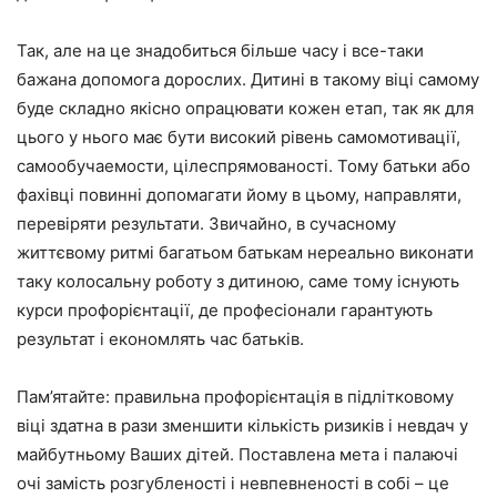
Так, але на це знадобиться більше часу і все-таки
бажана допомога дорослих. Дитині в такому віці самому
буде складно якісно опрацювати кожен етап, так як для
цього у нього має бути високий рівень самомотивації,
самообучаемости, цілеспрямованості. Тому батьки або
фахівці повинні допомагати йому в цьому, направляти,
перевіряти результати. Звичайно, в сучасному
життєвому ритмі багатьом батькам нереально виконати
таку колосальну роботу з дитиною, саме тому існують
курси профорієнтації, де професіонали гарантують
результат і економлять час батьків.
Пам’ятайте: правильна профорієнтація в підлітковому
віці здатна в рази зменшити кількість ризиків і невдач у
майбутньому Ваших дітей. Поставлена мета і палаючі
очі замість розгубленості і невпевненості в собі – це