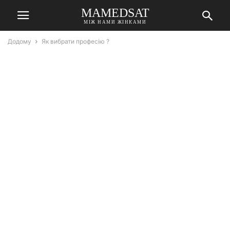
MAMEDSAT
МІЖ НАМИ ЖІНКАМИ
Додому
Як вибрати професію ?