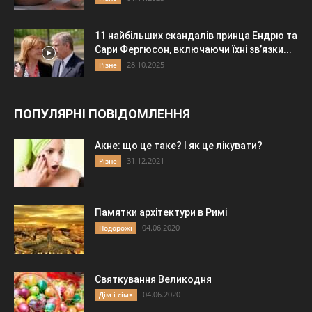
11 найбільших скандалів принца Ендрю та
Сари Фергюсон, включаючи їхні зв’язки...
28.10.2025
Різне
ПОПУЛЯРНІ ПОВІДОМЛЕННЯ
Акне: що це таке? І як це лікувати?
31.12.2021
Різне
Памятки архітектури в Римі
04.06.2020
Подорожі
Святкування Великодня
04.06.2020
Дім і сімя