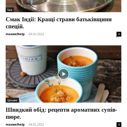
Їжа
Смак Індії: Кращі страви батьківщини
спецій.
maxwelhelp
-
04.02.2022
0
Цікаве
Швидкий обід: рецепти ароматних супів-
пюре.
maxwelhelp
-
04.02.2022
0