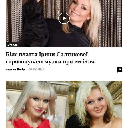
Eva.Uk
Біле плаття Ірини Салтикової
спровокувало чутки про весілля.
maxwelhelp
-
04.02.2022
0