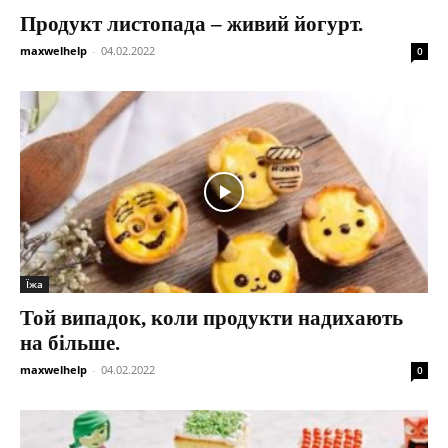
Продукт листопада – живий йогурт.
maxwelhelp
-
04.02.2022
0
Їжа
Той випадок, коли продукти надихають
на більше.
maxwelhelp
-
04.02.2022
0