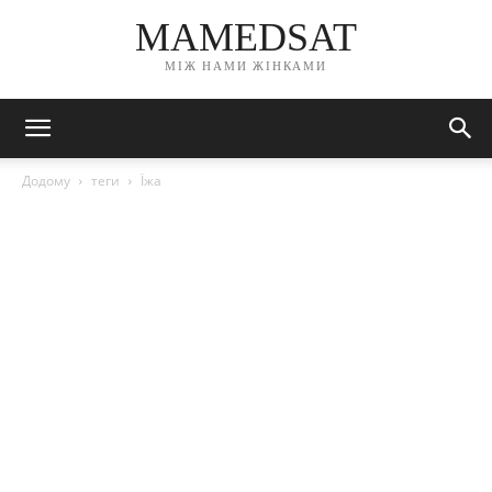
MAMEDSAT
МІЖ НАМИ ЖІНКАМИ
Додому
теги
Їжа