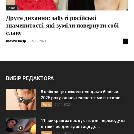
Різне
Друге дихання: забуті російські
знаменитості, які зуміли повернути собі
славу
maxwelhelp
-
15.12.2021
0
ВИБІР РЕДАКТОРА
8 найкращих жіночих спідньої білизни
2025 року, оцінені експертами зі стилю
01.11.2025
Різне
11 найкращих продуктів для переходу на
літній час для адаптації до...
01.11.2025
Різне