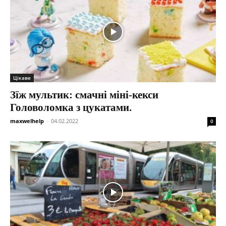
Цікаве
Зїж мультик: смачні міні-кекси
Головоломка з цукатами.
maxwelhelp
-
04.02.2022
0