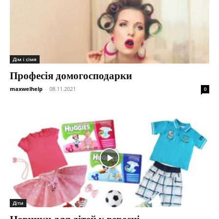
Дім і сімя
Професія домогосподарки
maxwelhelp
-
08.11.2021
0
Діти