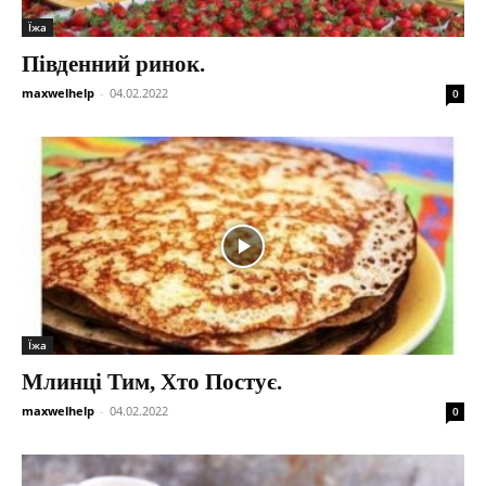
Їжа
Південний ринок.
maxwelhelp
-
04.02.2022
0
Їжа
Млинці Тим, Хто Постує.
maxwelhelp
-
04.02.2022
0