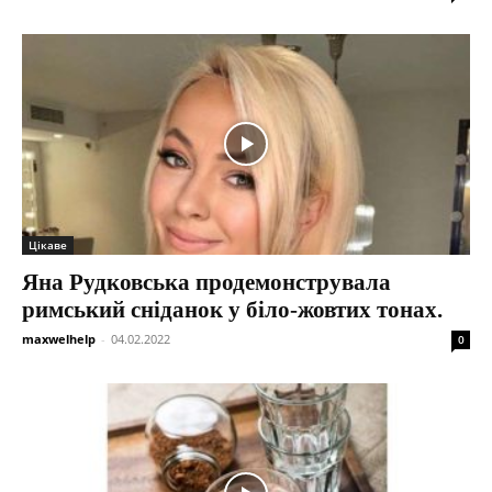
Цікаве
Яна Рудковська продемонструвала
римський сніданок у біло-жовтих тонах.
maxwelhelp
-
04.02.2022
0