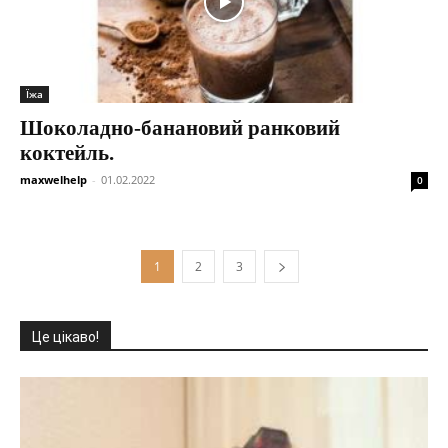
Їжа
Шоколадно-банановий ранковий
коктейль.
maxwelhelp
-
01.02.2022
0
1
2
3
Це цікаво!