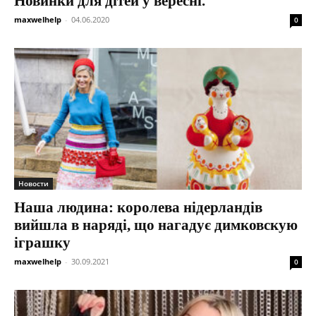
Новинки для дітей у вересні.
maxwelhelp
-
04.06.2020
0
Новости
Наша людина: королева нідерландів
вийшла в наряді, що нагадує димковскую
іграшку
maxwelhelp
-
30.09.2021
0