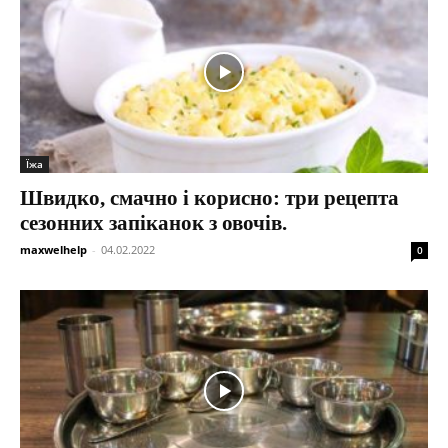
Їжа
Швидко, смачно і корисно: три рецепта
сезонних запіканок з овочів.
maxwelhelp
-
04.02.2022
0