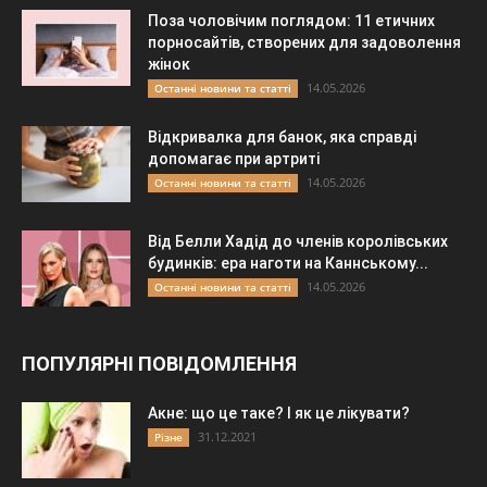
Поза чоловічим поглядом: 11 етичних
порносайтів, створених для задоволення
жінок
14.05.2026
Останні новини та статті
Відкривалка для банок, яка справді
допомагає при артриті
14.05.2026
Останні новини та статті
Від Белли Хадід до членів королівських
будинків: ера наготи на Каннському...
14.05.2026
Останні новини та статті
ПОПУЛЯРНІ ПОВІДОМЛЕННЯ
Акне: що це таке? І як це лікувати?
31.12.2021
Різне