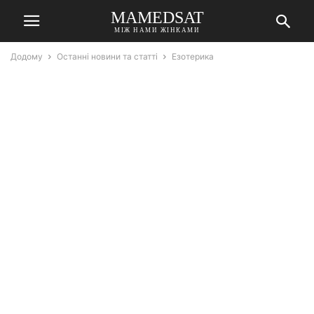
MAMEDSAT
МІЖ НАМИ ЖІНКАМИ
Додому
Останні новини та статті
Езотерика