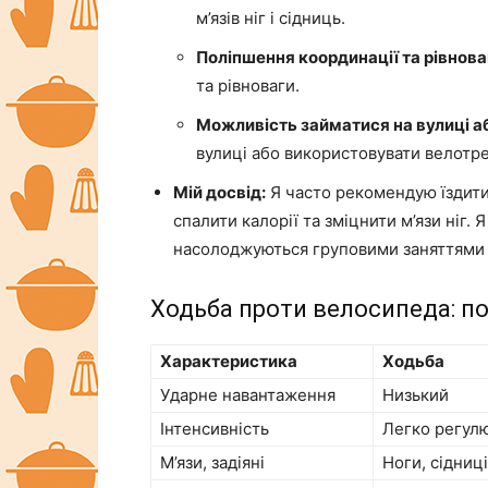
м’язів ніг і сідниць.
Поліпшення координації та рівнова
та рівноваги.
Можливість займатися на вулиці аб
вулиці або використовувати велотр
Мій досвід:
Я часто рекомендую їздити 
спалити калорії та зміцнити м’язи ніг. 
насолоджуються груповими заняттями у
Ходьба проти велосипеда: п
Характеристика
Ходьба
Ударне навантаження
Низький
Інтенсивність
Легко регул
М’язи, задіяні
Ноги, сідниці