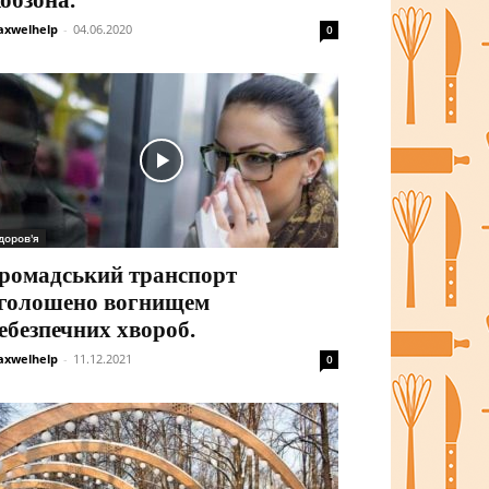
обзона.
xwelhelp
-
04.06.2020
0
доров'я
ромадський транспорт
голошено вогнищем
ебезпечних хвороб.
xwelhelp
-
11.12.2021
0