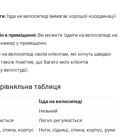
ги:
Їзда на велосипеді вимагає хорошої координації
о в приміщенні:
Ви можете їздити на велосипеді на
енажер у приміщенні.
на велосипеді своїм клієнтам, які хочуть швидко
Я також помітив, що багато моїх клієнтів
 велостудії.
орівняльна таблиця
Їзда на велосипеді
Низький
юється
Легко регулюється
, спина, корпус
Ноги, сідниці, спина, корпус, руки