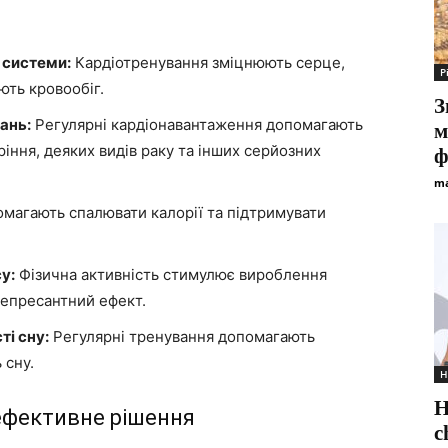
 системи:
Кардіотренування зміцнюють серце,
Р
ють кровообіг.
З
ань:
Регулярні кардіонавантаження допомагають
м
ріння, деяких видів раку та інших серйозних
ф
ma
магають спалювати калорії та підтримувати
у:
Фізична активність стимулює вироблення
депресантний ефект.
ті сну:
Регулярні тренування допомагають
 сну.
Н
Н
 ефективне рішення
c