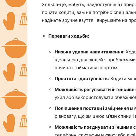
Ходьба-це, мабуть, найдоступніша і приро
почати ходити, вам не потрібно спеціаль
надіньте зручне взуття і вирушайте на пр
Переваги ходьби:
Низька ударна навантаження:
Ходь
ідеальною для людей з проблемами 
починає займатися спортом.
Простота і доступність:
Ходити можн
Можливість регулювати інтенсивні
ухил або використовувати обважнюв
Поліпшення постави і зміцнення м’я
рівновагу, що зміцнює м’язи спини і
Можливість поєднувати з іншими 
телефону, слухаючи музику або ауді