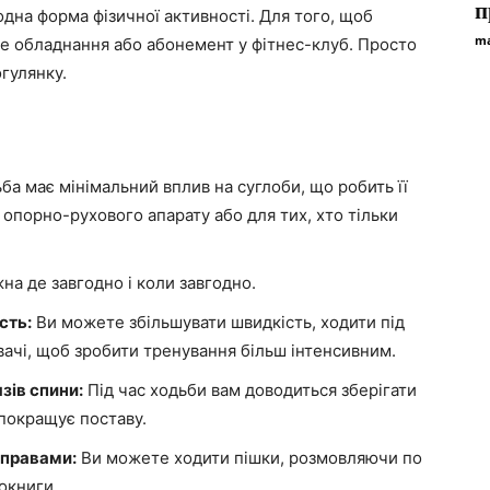
п
дна форма фізичної активності. Для того, щоб
ma
не обладнання або абонемент у фітнес-клуб. Просто
огулянку.
ба має мінімальний вплив на суглоби, що робить її
опорно-рухового апарату або для тих, хто тільки
а де завгодно і коли завгодно.
сть:
Ви можете збільшувати швидкість, ходити під
ачі, щоб зробити тренування більш інтенсивним.
зів спини:
Під час ходьби вам доводиться зберігати
 покращує поставу.
справами:
Ви можете ходити пішки, розмовляючи по
окниги.