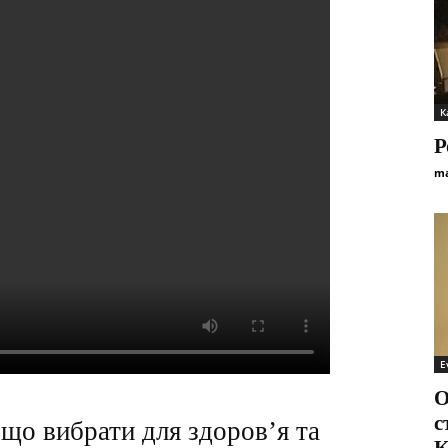
К
Р
ma
E
О
с
що вибрати для здоров’я та