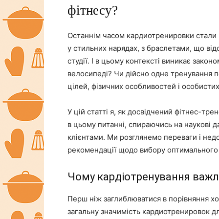
фітнесу?
Останнім часом кардиотренировки стали 
у стильних нарядах, з браслетами, що ві
студії. І в цьому контексті виникає закон
велосипеді? Чи дійсно одне тренування п
цілей, фізичних особливостей і особисти
У цій статті я, як досвідчений фітнес-тр
в цьому питанні, спираючись на наукові д
клієнтами. Ми розглянемо переваги і нед
рекомендації щодо вибору оптимального 
Чому кардіотренування важл
Перш ніж заглиблюватися в порівняння хо
загальну значимість кардиотренировок дл