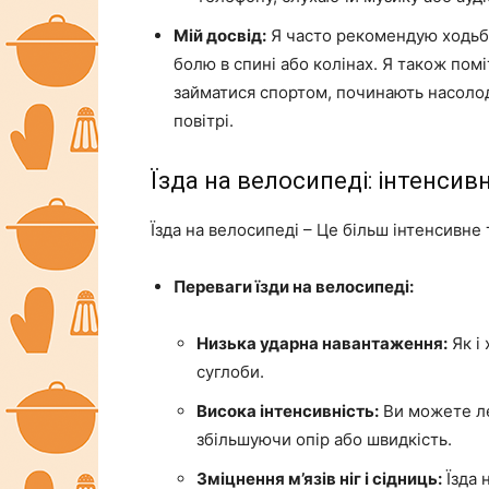
Мій досвід:
Я часто рекомендую ходьбу
болю в спині або колінах. Я також помі
займатися спортом, починають насоло
повітрі.
Їзда на велосипеді: інтенсив
Їзда на велосипеді – Це більш інтенсивне 
Переваги їзди на велосипеді:
Низька ударна навантаження:
Як і 
суглоби.
Висока інтенсивність:
Ви можете ле
збільшуючи опір або швидкість.
Зміцнення м’язів ніг і сідниць:
Їзда 