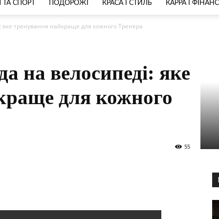
 ТА СПОРТ
ПОДОРОЖІ
КРАСА І СТИЛЬ
КАРРА І ФІНАН
і: яке тренування найкраще для кожного Тренера
да на велосипеді: яке
краще для кожного
55