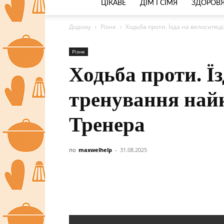
ЦІКАВЕ
ДІМ І СІМЯ
ЗДОРОВЯ
Додому
Різне
Ходьба проти. Їзда на велосипед
Різне
Ходьба проти. Їз
тренування най
Тренера
по
maxwelhelp
-
31.08.2025