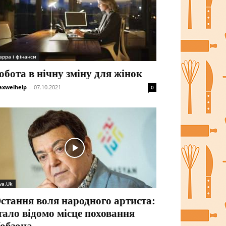
арра і фінанси
обота в нічну зміну для жінок
xwelhelp
-
07.10.2021
0
va.Uk
стання воля народного артиста:
тало відомо місце поховання