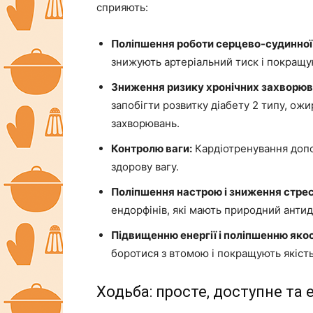
сприяють:
Поліпшення роботи серцево-судинної
знижують артеріальний тиск і покращу
Зниження ризику хронічних захворюв
запобігти розвитку діабету 2 типу, ожи
захворювань.
Контролю ваги:
Кардіотренування допо
здорову вагу.
Поліпшення настрою і зниження стрес
ендорфінів, які мають природний анти
Підвищенню енергії і поліпшенню якос
боротися з втомою і покращують якість
Ходьба: просте, доступне та