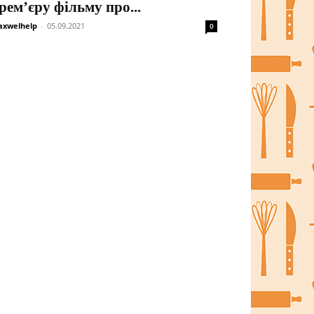
рем’єру фільму про...
xwelhelp
-
05.09.2021
0