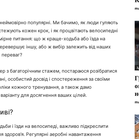
К
ma
неймовірно популярні. Ми бачимо, як люди гуляють
дстежують кожен крок, і як процвітають велосипедні
омірне питання: що ж краще-ходьба або їзда на
еревершує іншу, або ж вибір залежить від наших
х переваг?
З
енер з багаторічним стажем, постараюся розібратися
Г
ані, особистий досвід і спостереження за своїми
о
оліки кожного тренування, а також дамо
н
варіанту для досягнення ваших цілей.
ma
иві?
дьби і їзди на велосипеді, важливо підкреслити
я здоров’я. Регулярні аеробні навантаження