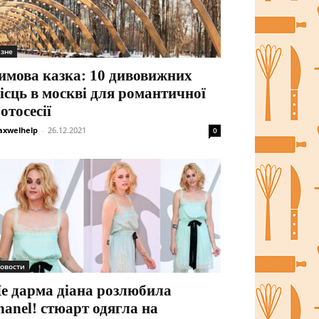
ізне
имова казка: 10 дивовижних
ісць в москві для романтичної
отосесії
xwelhelp
-
26.12.2021
0
овости
е дарма діана розлюбила
hanel! стюарт одягла на