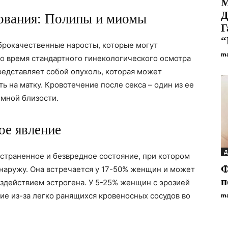
М
Д
ования: Полипы и миомы
Г
“
брокачественные наросты, которые могут
ma
 во время стандартного гинекологического осмотра
представляет собой опухоль, которая может
ь на матку. Кровотечение после секса – один из ее
имной близости.
ое явление
Д
остраненное и безвредное состояние, при котором
Ф
наружу. Она встречается у 17-50% женщин и может
п
здействием эстрогена. У 5-25% женщин с эрозией
е из-за легко ранящихся кровеносных сосудов во
ma