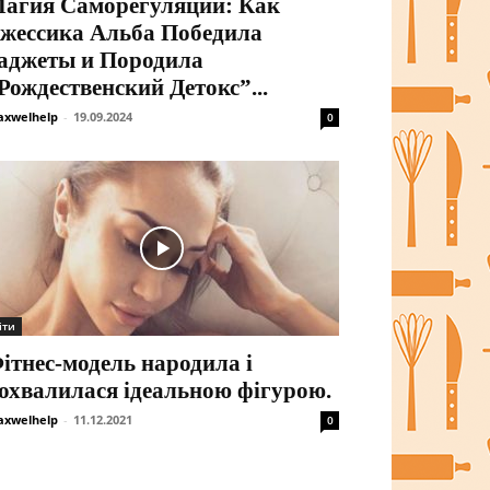
агия Саморегуляции: Как
жессика Альба Победила
аджеты и Породила
Рождественский Детокс”...
xwelhelp
-
19.09.2024
0
іти
ітнес-модель народила і
охвалилася ідеальною фігурою.
xwelhelp
-
11.12.2021
0