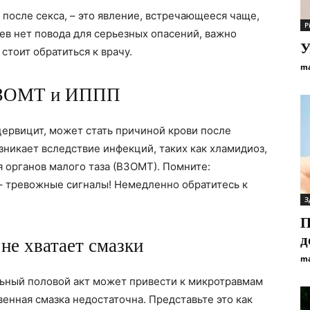
 после секса, – это явление, встречающееся чаще,
Р
аев нет повода для серьезных опасений, важно
У
 стоит обратиться к врачу.
ma
 ВЗОМТ и ИППП
цервицит, может стать причиной крови после
зникает вследствие инфекций, таких как хламидиоз,
 органов малого таза (ВЗОМТ). Помните:
 – тревожные сигналы! Немедленно обратитесь к
З
П
д
не хватает смазки
ma
ьный половой акт может привести к микротравмам
енная смазка недостаточна. Представьте это как