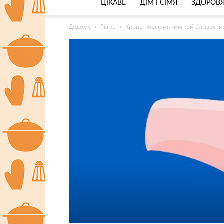
ЦІКАВЕ
ДІМ І СІМЯ
ЗДОРОВЯ
Додому
Різне
Кровь после интимной близости: 