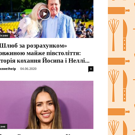
ікаве
Шлюб за розрахунком»
овжиною майже півстоліття:
сторія кохання Йосипа і Неллі...
xwelhelp
-
04.06.2020
0
ізне