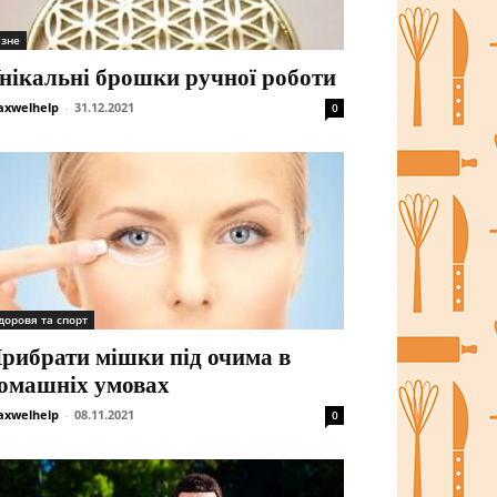
ізне
нікальні брошки ручної роботи
xwelhelp
-
31.12.2021
0
доровя та спорт
рибрати мішки під очима в
омашніх умовах
xwelhelp
-
08.11.2021
0