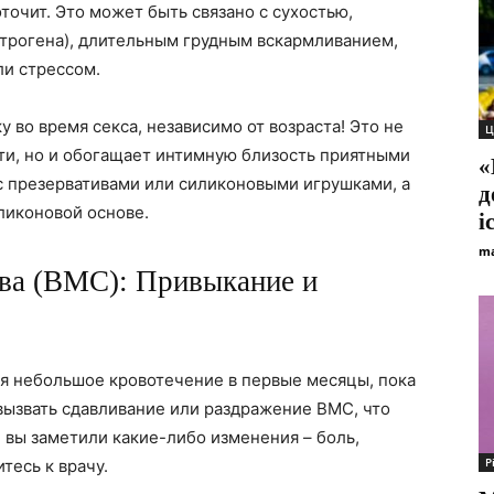
точит. Это может быть связано с сухостью,
трогена), длительным грудным вскармливанием,
ли стрессом.
у во время секса, независимо от возраста! Это не
Ц
ти, но и обогащает интимную близость приятными
«
 презервативами или силиконовыми игрушками, а
д
ликоновой основе.
і
ma
ва (ВМС): Привыкание и
я небольшое кровотечение в первые месяцы, пока
вызвать сдавливание или раздражение ВМС, что
 вы заметили какие-либо изменения – боль,
Р
тесь к врачу.