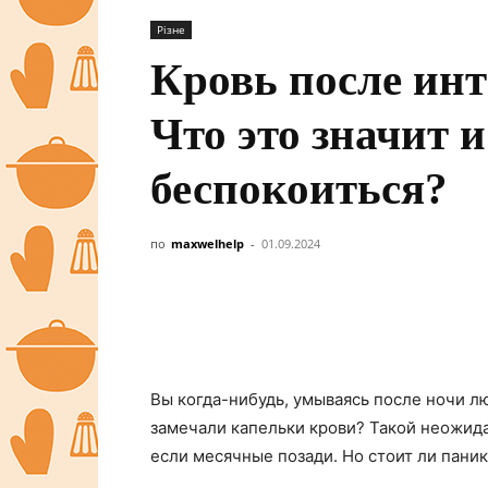
Різне
Кровь после инт
Что это значит и
беспокоиться?
по
maxwelhelp
-
01.09.2024
Вы когда-нибудь, умываясь после ночи л
замечали капельки крови? Такой неожид
если месячные позади. Но стоит ли пани