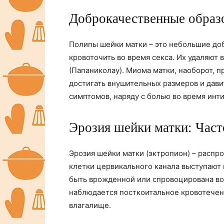
Доброкачественные образ
Полипы шейки матки – это небольшие до
кровоточить во время секса. Их удаляют
(Папаниколау). Миома матки, наоборот, 
достигать внушительных размеров и давит
симптомов, наряду с болью во время инт
Эрозия шейки матки: Част
Эрозия шейки матки (эктропион) – распр
клетки цервикального канала выступают 
быть врожденной или спровоцирована во
наблюдается посткоитальное кровотечени
влагалище.