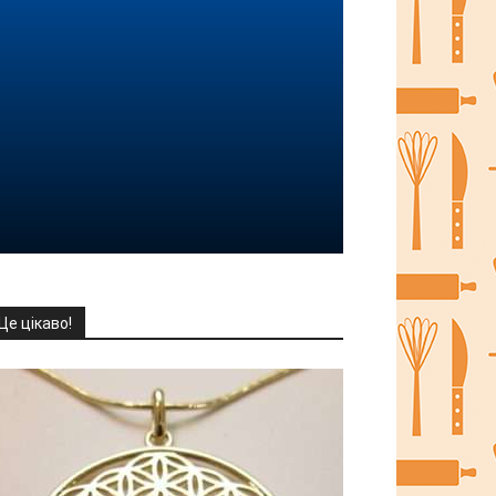
Це цікаво!