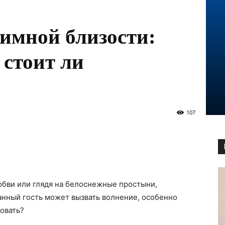
имной близости:
 стоит ли
107
юбви или глядя на белоснежные простыни,
анный гость может вызвать волнение, особенно
ковать?