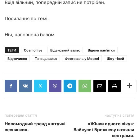
Вхід вільний, попередній запис не потрібен.
Посилання по темі:
Ніч, наповнена балом
ТЕГИ
Cosmo live
Віденський вальс
Відень пам'ятки
Відпочинок
Танець вальс
Фестиваль у Москві
Шоу тіней
попередня стаття
наступна стаття
Новомодний тренд «штучні
«Жінки одного віку»:
веснянки».
Вайкуле і Брежнєву назвали
сестрами.