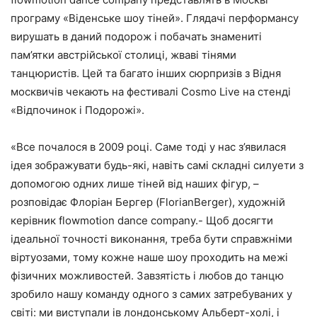
програму «Віденське шоу тіней». Глядачі перформансу
вирушать в даний подорож і побачать знамениті
пам’ятки австрійської столиці, жваві тінями
танцюристів. Цей та багато інших сюрпризів з Відня
москвичів чекають на фестивалі Cosmo Live на стенді
«Відпочинок і Подорожі».
«Все почалося в 2009 році. Саме тоді у нас з’явилася
ідея зображувати будь-які, навіть самі складні силуети з
допомогою одних лише тіней від наших фігур, –
розповідає Флоріан Бергер (FlorianBerger), художній
керівник flowmotion dance company.- Щоб досягти
ідеальної точності виконання, треба бути справжніми
віртуозами, тому кожне наше шоу проходить на межі
фізичних можливостей. Завзятість і любов до танцю
зробило нашу команду одного з самих затребуваних у
світі: ми виступали ів лондонському Альберт-холі, і