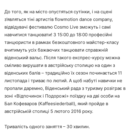
До того, як на місто опустяться сутінки, і на сцені
з’являться тіні артистів flowmotion dance company,
відвідувачі фестивалю Cosmo Live зможуть і самі
навчитися танцювати! З 15:00 до 18:00 професійні
танцюристи в рамках безкоштовного майстер-класу
вчитимуть усіх бажаючих танцювати справжній
віденський вальс. Після такого експрес-курсу можна
сміливо вирушати в австрійську столицю на один з
віденських балів – традиційно їх сезон починається 11
листопада і триває по лютий. А щоб набуті навички не
пропали даремно, Віденський рада з туризму розіграє в
зоні «Відпочинок і Подорожі» поїздку на дві особи на
Бал Кофеваров (Kaffeesiederball), який пройде в
австрійській столиці 5 лютого 2016 року.
Тривалість одного заняття – 30 хвилин.