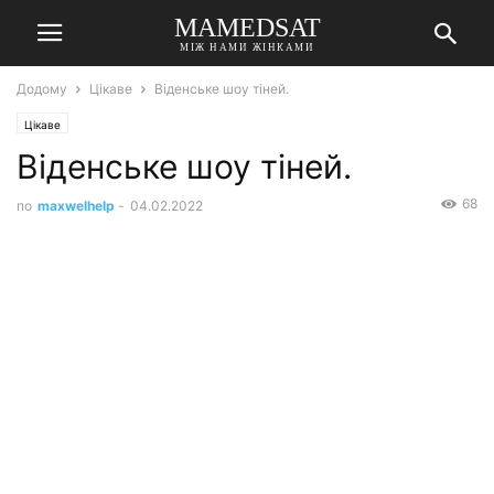
MAMEDSAT
МІЖ НАМИ ЖІНКАМИ
Додому
Цікаве
Віденське шоу тіней.
Цікаве
Віденське шоу тіней.
68
по
maxwelhelp
-
04.02.2022