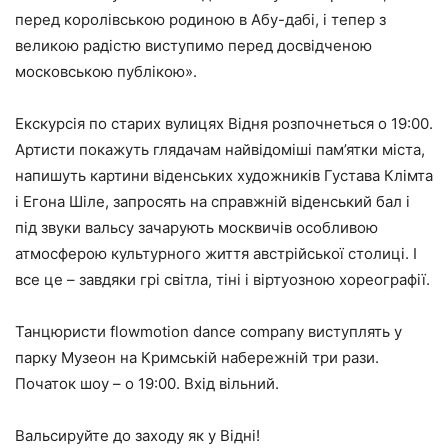
перед королівською родиною в Абу-дабі, і тепер з
великою радістю виступимо перед досвідченою
московською публікою».
Екскурсія по старих вулицях Відня розпочнеться о 19:00.
Артисти покажуть глядачам найвідоміші пам’ятки міста,
напишуть картини віденських художників Густава Клімта
і Егона Шіле, запросять на справжній віденський бал і
під звуки вальсу зачарують москвичів особливою
атмосферою культурного життя австрійської столиці. І
все це – завдяки грі світла, тіні і віртуозною хореографії.
Танцюристи flowmotion dance company виступлять у
парку Музеон на Кримській набережній три рази.
Початок шоу – о 19:00. Вхід вільний.
Вальсируйте до заходу як у Відні!