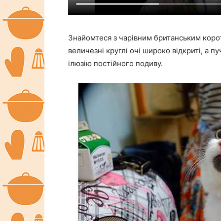
Знайомтеся з чарівним британським корот
величезні круглі очі широко відкриті, а 
ілюзію постійного подиву.