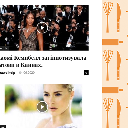
va.Uk
аомі Кемпбелл загіпнотизувала
атовп в Каннах.
xwelhelp
-
04.06.2020
0
іти