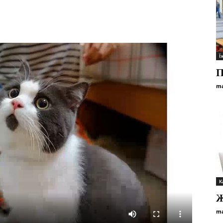
Ї
П
ma
К
Ж
ma