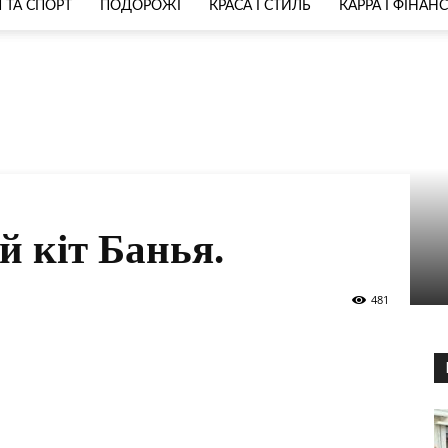
 ТА СПОРТ
ПОДОРОЖІ
КРАСА І СТИЛЬ
КАРРА І ФІНАН
й кіт Банья.
481