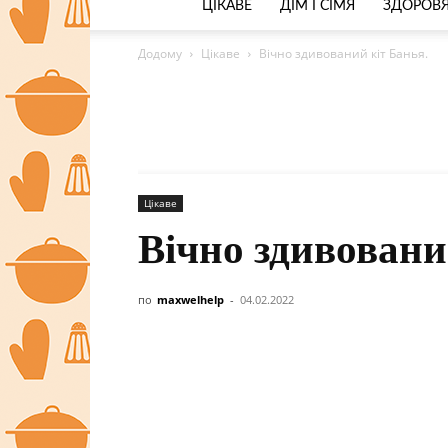
ЦІКАВЕ
ДІМ І СІМЯ
ЗДОРОВЯ
Додому
Цікаве
Вічно здивований кіт Банья.
Цікаве
Вічно здивовани
по
maxwelhelp
-
04.02.2022