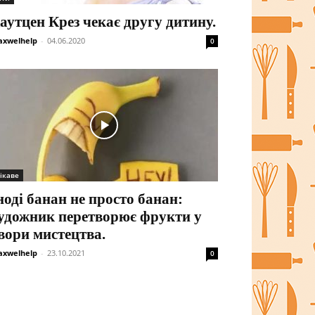
аутцен Крез чекає другу дитину.
xwelhelp
-
04.06.2020
0
ікаве
ноді банан не просто банан:
удожник перетворює фрукти у
вори мистецтва.
xwelhelp
-
23.10.2021
0