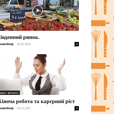
жа
івденний ринок.
xwelhelp
-
04.02.2022
0
арра і фінанси
іноча робота та карєрний ріст
xwelhelp
-
02.12.2021
0