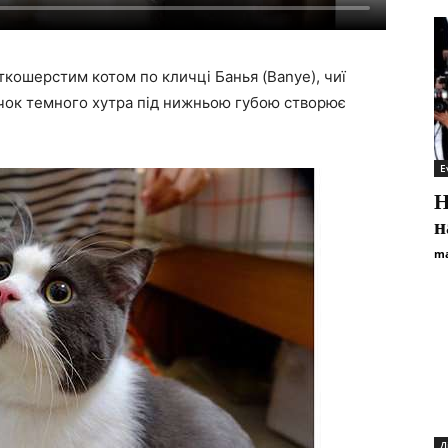
кошерстим котом по кличці Банья (Banye), чиї
пучок темного хутра під нижньою губою створює
E
Н
н
ma
Д