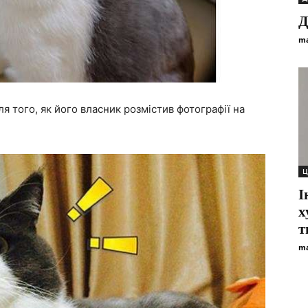
Д
ma
ля того, як його власник розмістив фотографії на
Ц
І
х
т
ma