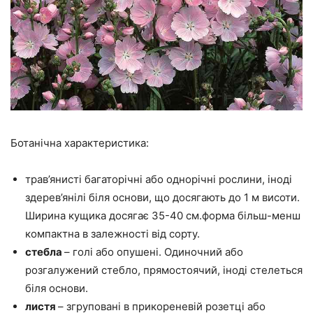
Ботанічна характеристика:
трав’янисті багаторічні або однорічні рослини, іноді
здерев’янілі біля основи, що досягають до 1 м висоти.
Ширина кущика досягає 35-40 см.форма більш-менш
компактна в залежності від сорту.
стебла
– голі або опушені. Одиночний або
розгалужений стебло, прямостоячий, іноді стелеться
біля основи.
листя
– згруповані в прикореневій розетці або