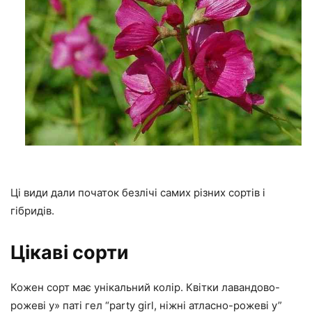
Ці види дали початок безлічі самих різних сортів і
гібридів.
Цікаві сорти
Кожен сорт має унікальний колір. Квітки лавандово-
рожеві у» паті гел “party girl, ніжні атласно-рожеві у”