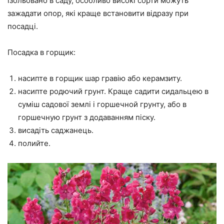
ізольовано в саду, особливо високі сорти можуть
зажадати опор, які краще встановити відразу при
посадці.
Посадка в горщик:
насипте в горщик шар гравію або керамзиту.
насипте родючий грунт. Краще садити сидальцею в
суміш садової землі і горшечной грунту, або в
горшечную грунт з додаванням піску.
висадіть саджанець.
полийте.