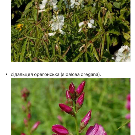
сідальцея орегонська (sidalcea oregana).