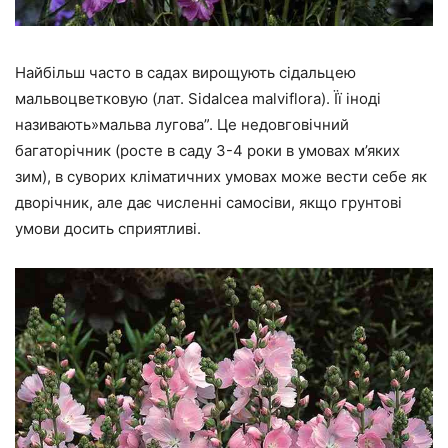
Найбільш часто в садах вирощують сідальцею
мальвоцветковую (лат. Sidalcea malviflora). Її іноді
називають»мальва лугова”. Це недовговічний
багаторічник (росте в саду 3-4 роки в умовах м’яких
зим), в суворих кліматичних умовах може вести себе як
дворічник, але дає численні самосіви, якщо грунтові
умови досить сприятливі.