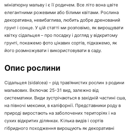
мініатюрну мальву і є її родичем. Все літо вона цвіте
елегантними рожевими або білими квітами. Рослина
декоративна, невибаглива, любить добре дренований
грунт і сонце. У цій статті ми розповімо, як вирощувати
квітку сідальцея – про посадку і догляд у відкритому
грунті, покажемо фото цікавих сортів, підкажемо, як
його розмножувати і використовувати в саду.
Опис рослини
Сідальцея (sidalcea) – рід трав’янистих рослин з родини
мальвових. Включає 25-31 вид, залежно від
систематики. Види зустрічаються в західній частині сша,
на півночі мексики, в каліфорнії. Представники роду в
природі виростають на заболочених територіях і на
сухих відкритих ділянках. Кілька видів і сортів
гібридного походження вирощують як декоративні