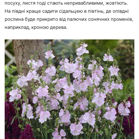
посуху, листя тоді стають непривабливими, жовтіють.
На півдні краще садити сідальцею в півтінь, де опівдні
рослина буде прикрито від палючих сонячних променів,
наприклад, кроною дерева.