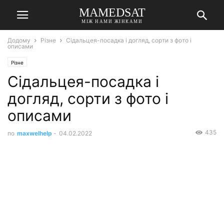
MAMEDSAT
МІЖ НАМИ ЖІНКАМИ
Додому
Різне
Сідальцея-посадка і догляд, сорти з фото і
описами
Різне
Сідальцея-посадка і
догляд, сорти з фото і
описами
435
по
maxwelhelp
-
04.02.2022