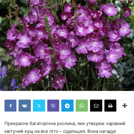
Прекрасне багаторічна рослина, яке утворює чарівний
квітучий кущ на все літо – сідальцея. Вона нагадує