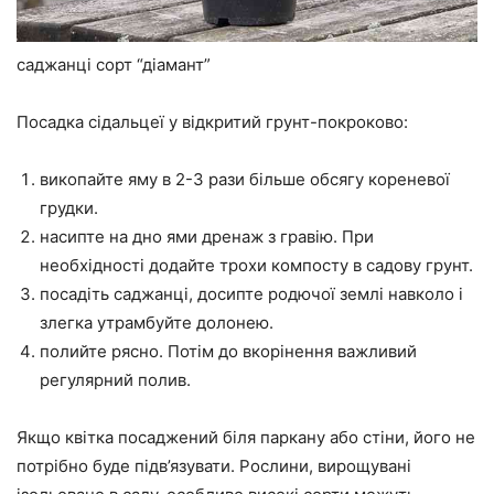
саджанці сорт “діамант”
Посадка сідальцеї у відкритий грунт-покроково:
викопайте яму в 2-3 рази більше обсягу кореневої
грудки.
насипте на дно ями дренаж з гравію. При
необхідності додайте трохи компосту в садову грунт.
посадіть саджанці, досипте родючої землі навколо і
злегка утрамбуйте долонею.
полийте рясно. Потім до вкорінення важливий
регулярний полив.
Якщо квітка посаджений біля паркану або стіни, його не
потрібно буде підв’язувати. Рослини, вирощувані