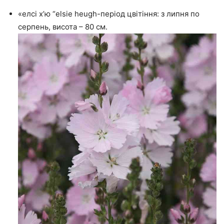
«елсі х’ю “elsie heugh-період цвітіння: з липня по
серпень, висота – 80 см.