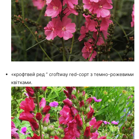
«крофтвей ред ” croftway red-сорт з темно-рожевими
квітками.