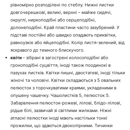
рівномірно розподілені по стеблу. Нижні листки
довгочерешкові, великі, верхні – майже сидячі,
округлі, ниркоподібні або серцеподібні,
долонеподібні. Край пластини часто зазубрений. У
підставі постійні або швидко опадають приквітки,
равноузкіе або яйцеподібні. Колір листя-зелений, від
яскравого до темного блискучого.
квіти
– зібрані в загострені колосоподібні або
гроноподібні суцвіття, іноді також поодинокі в
пазухах листків. Квітки пишні, двостатеві, іноді тільки
жіночі та чоловічі. Квітки складаються з 5 овальних
пелюсток з торочкуватими краями, укладеними в
опушену чашечку. Чашолистків 5, пелюсток 5.
Забарвлення пелюсток-рожеві, лілові, блідо-лілові,
рідше білі, зазвичай зі світлими жилками. Ніжні
атласні пелюстки іноді мають настільки тонкі
прожилки, що здаються двоколірними. Тичинки