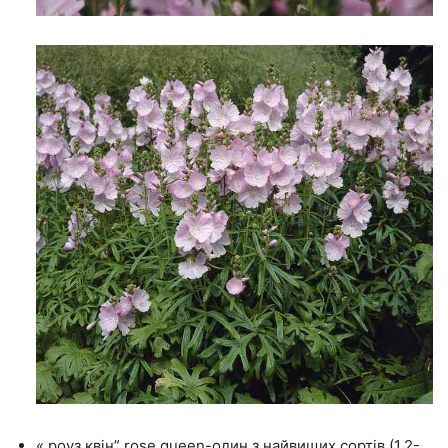
« роуз квін” rose queen-один з найвищих сортів (1,2-