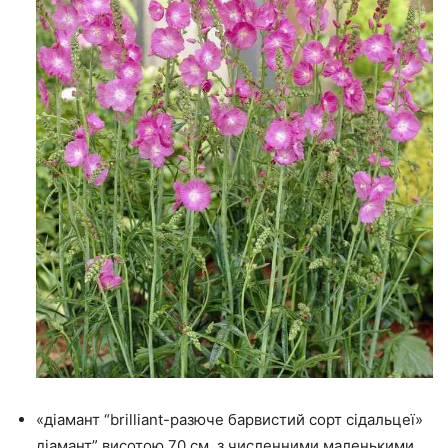
«діамант “brilliant-разюче барвистий сорт сідальцеї»
діамант” висотою 70 см, з численними маленькими