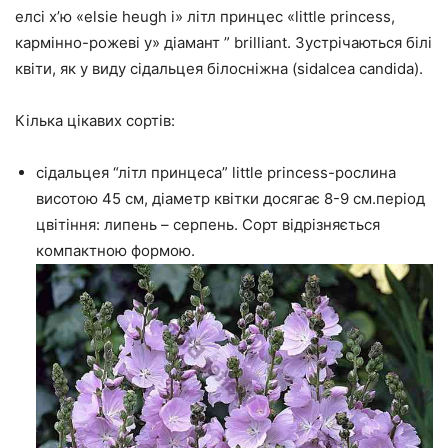
елсі х’ю «elsie heugh і» літл принцес «little princess,
кармінно-рожеві у» діамант ” brilliant. Зустрічаються білі
квіти, як у виду сідальцея білосніжна (sidalcea candida).
Кілька цікавих сортів:
сідальцея “літл принцеса” little princess-рослина
висотою 45 см, діаметр квітки досягає 8-9 см.період
цвітіння: липень – серпень. Сорт відрізняється
компактною формою.