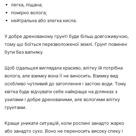
легка, піщана;
помірно волога;
нейтральна або злегка кисла.
У добре дренованому грунті буде більш довгоживучою,
тому що боїться перезволоженої землі. Грунт повинен
бути без вапняку.
Щоб сідальцея виглядала красиво, влітку їй потрібна
волога, але взимку вона її не виносить. Взимку вид
особливо чутливий до затоплення і застою води. Тому
квітка буде відчувати себе найкраще на ділянках з
ухилами і добре дренованими, але вологими влітку
грунтами.
Краще уникати ситуацій, коли рослині занадто жарко
або занадто сухо. Воно не переносить високу спеку і