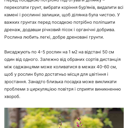
перекопати грунт, вибрати коріння бур’янів, видалити всі
камені і рослинні залишки, щоб ділянка була чистою. У
важких грунтах перед посадкою потрібно поліпшити
дренаж, додавши річковий пісок і органічні добрива.
Рослина любить легкі, добре дреновані грунти.
Висаджують по 4-5 рослин на 1 м2 на відстані 50 см
один від одного. Залежно від обраних сортів дистанція
між саджанцями може коливатися в межах 40-60 см,
щоб у рослин було достатньо місця для цвітіння і
зростання. Занадто близька посадка може викликати
проблеми з циркуляцією повітря і сприяти виникненню
хвороб.