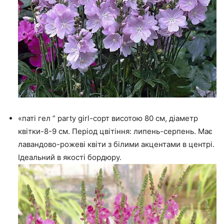
«паті гел ” party girl-сорт висотою 80 см, діаметр
квітки-8-9 см. Період цвітіння: липень-серпень. Має
лавандово-рожеві квіти з білими акцентами в центрі.
Ідеальний в якості бордюру.