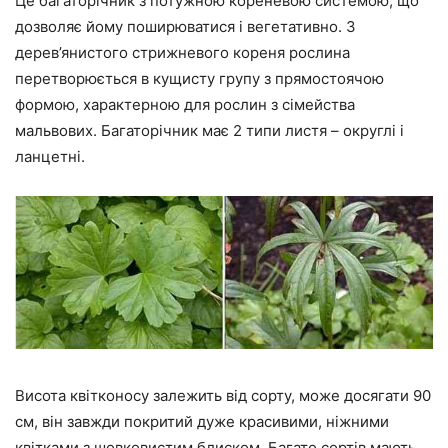
Це багаторічник з потужною кореневою системою, що
дозволяє йому поширюватися і вегетативно. З
дерев’янистого стрижневого кореня рослина
перетворюється в кущисту групу з прямостоячою
формою, характерною для рослин з сімейства
мальвових. Багаторічник має 2 типи листя – округлі і
ланцетні.
Висота квітконосу залежить від сорту, може досягати 90
см, він завжди покритий дуже красивими, ніжними
квітками з шовковистим блиском. Багато сортів мають