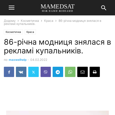
MAMEDSAT
МІЖ НАМИ ЖІНКАМИ
Додому
Косметичка
Краса
86-річна модниця знялася в
рекламі купальників.
Косметичка
Краса
86-річна модниця знялася в
рекламі купальників.
по
maxwelhelp
-
04.02.2022