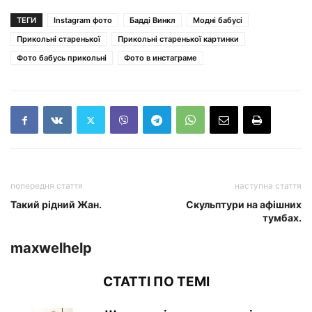
ТЕГИ
Instagram фото
Бадді Винкл
Модні бабусі
Прикольні старенької
Прикольні старенької картинки
Фото бабусь прикольні
Фото в инстаграме
попередня стаття
наступна стаття
Такий рідний Жан.
Скульптури на афішних
тумбах.
maxwelhelp
СТАТТІ ПО ТЕМІ