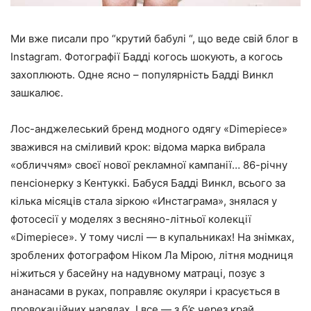
Ми вже писали про “
крутий бабулі
“, що веде свій блог в
Instagram
. Фотографії Бадді когось шокують, а когось
захоплюють. Одне ясно – популярність Бадді Винкл
зашкалює.
Лос-анджелеський бренд модного одягу «Dimepiece»
зважився на сміливий крок: відома марка вибрала
«обличчям» своєї нової рекламної кампанії… 86-річну
пенсіонерку з Кентуккі. Бабуся Бадді Винкл, всього за
кілька місяців стала зіркою «Инстаграма», знялася у
фотосесії у моделях з весняно-літньої колекції
«Dimepiece». У тому числі — в купальниках! На знімках,
зроблених фотографом Ніком Ла Мірою, літня модниця
ніжиться у басейну на надувному матраці, позує з
ананасами в руках, поправляє окуляри і красується в
провокаційних нарядах. І все — з б’є через край