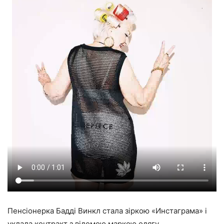
Пенсіонерка Бадді Винкл стала зіркою «Инстаграма» і
уклала контракт з відомою маркою одягу.