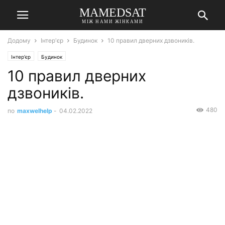
MAMEDSAT
МІЖ НАМИ ЖІНКАМИ
Додому
Інтер'єр
Будинок
10 правил дверних дзвоників.
Інтер'єр
Будинок
10 правил дверних
дзвоників.
480
по
maxwelhelp
-
04.02.2022