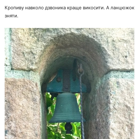
Кропиву навколо дзвоника краще викосити. А ланцюжок
зняти.