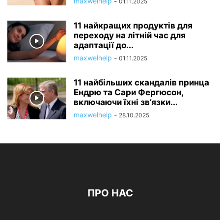
maxwelhelp
-
01.11.2025
11 найкращих продуктів для
переходу на літній час для
адаптації до...
maxwelhelp
-
01.11.2025
11 найбільших скандалів принца
Ендрю та Сари Фергюсон,
включаючи їхні зв’язки...
maxwelhelp
-
28.10.2025
ПРО НАС