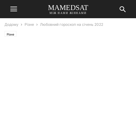
MAMEDSAT
МІЖ НАМИ ЖІНКАМИ
Додому
Різне
Любовний гороскоп на січень 2022
Різне