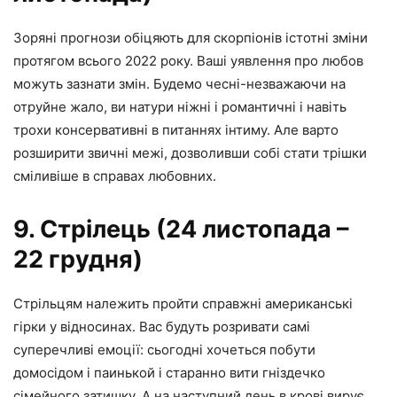
Зоряні прогнози обіцяють для скорпіонів істотні зміни
протягом всього 2022 року. Ваші уявлення про любов
можуть зазнати змін. Будемо чесні-незважаючи на
отруйне жало, ви натури ніжні і романтичні і навіть
трохи консервативні в питаннях інтиму. Але варто
розширити звичні межі, дозволивши собі стати трішки
сміливіше в справах любовних.
9. Стрілець (24 листопада –
22 грудня)
Стрільцям належить пройти справжні американські
гірки у відносинах. Вас будуть розривати самі
суперечливі емоції: сьогодні хочеться побути
домосідом і паинькой і старанно вити гніздечко
сімейного затишку. А на наступний день в крові вирує