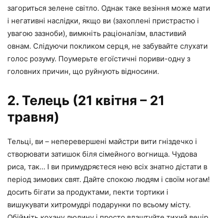
загориться зелене світло. Однак таке везіння може мати
і негативні наслідки, якщо ви (захоплені пристрастю і
увагою зазноби), вимкніть раціоналізм, властивий
овнам. Слідуючи покликом серця, не забувайте слухати
голос розуму. Поумерьте егоїстичні пориви-одну з
головних причин, що руйнують відносини.
2. Телець (21 квітня – 21
травня)
Тельці, ви – неперевершені майстри вити гніздечко і
створювати затишок біля сімейного вогнища. Чудова
риса, так… І ви примудряєтеся нею всіх знатно дістати в
період зимових свят. Дайте спокою людям і своїм ногам!
досить бігати за продуктами, пекти тортики і
вишукувати хитромудрі подарунки по всьому місту.
Обійміть кохану людину і просто влаштуйте тихий вечір