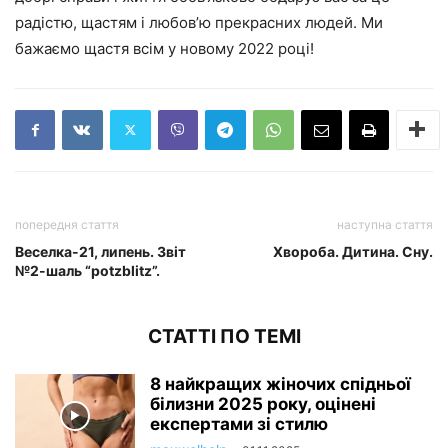
радістю, щастям і любов’ю прекрасних людей. Ми
бажаємо щастя всім у новому 2022 році!
попередня стаття
наступна стаття
Веселка-21, липень. Звіт
Хвороба. Дитина. Сну.
№2-шаль “potzblitz”.
СТАТТІ ПО ТЕМІ
8 найкращих жіночих спідньої
білизни 2025 року, оцінені
експертами зі стилю