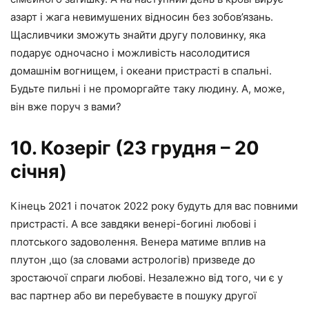
азарт і жага невимушених відносин без зобов’язань.
Щасливчики зможуть знайти другу половинку, яка
подарує одночасно і можливість насолодитися
домашнім вогнищем, і океани пристрасті в спальні.
Будьте пильні і не проморгайте таку людину. А, може,
він вже поруч з вами?
10. Козеріг (23 грудня – 20
січня)
Кінець 2021 і початок 2022 року будуть для вас повними
пристрасті. А все завдяки венері-богині любові і
плотського задоволення. Венера матиме вплив на
плутон ,що (за словами астрологів) призведе до
зростаючої спраги любові. Незалежно від того, чи є у
вас партнер або ви перебуваєте в пошуку другої