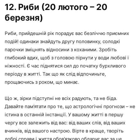
12. Риби (20 лютого – 20
березня)
Риби, прийдешній рік порадує вас безліччю приємних
подій! одинаки знайдуть другу половинку, солодкі
парочки зміцнять відносини з коханими. Зробіть
глибокий вдих, щоб з головою пірнути у води любові і
ніжності. Є час піднятися сил до початку бурхливого
періоду в житті. Так що як слід відпочиньте,
прощаючись з роком, що минає.
Що ж, зірки підступні не всіх радують, та не біда.
Давайте пам’ятати про те, що астрологічні прогнози – не
істина в останній інстанції. У вашому житті в першу
чергу все залежить від вас: від ваших слів, від ваших
вчинків, від вашого настрою. Вірте в краще, творіть
добрі справи і життя обов’язково обдарує вас за це