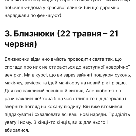
побачень-вдома у красивої ялинки (чи що даремно
наряджали по фен-шую?).
3. Близнюки (22 травня – 21
червня)
Близнючки відмінно вміють проводити свята так, що
спогади про них не стираються до наступної новорічної
вечірки. Ми в курсі, що ви зараз зайняті пошуком суконь,
макіяжу, зачісок та ідей манікюру на новий рік і різдво.
Для вас важливий зовнішній вигляд. Але любов-то в
рази важливіше! хоча б на час отлипніте від дзеркала і
зверніть погляд на кохану людину. Він вже втомився
піддакувати і схвалювати всі ваші нові наряди. Приділіть
увагу і йому. В кінці-то кінців, ви ж для нього і
вбиралися.