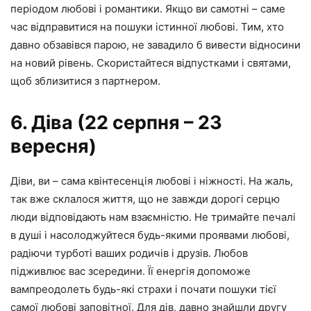
періодом любові і романтики. Якщо ви самотні – саме
час відправитися на пошуки істинної любові. Тим, хто
давно обзавівся парою, не завадило б вивести відносини
на новий рівень. Скористайтеся відпустками і святами,
щоб зблизитися з партнером.
6. Діва (22 серпня – 23
вересня)
Діви, ви – сама квінтесенція любові і ніжності. На жаль,
так вже склалося життя, що не завжди дорогі серцю
люди відповідають нам взаємністю. Не тримайте печалі
в душі і насолоджуйтеся будь-якими проявами любові,
радіючи турботі ваших родичів і друзів. Любов
підживлює вас зсередини. Її енергія допоможе
вампреодолеть будь-які страхи і почати пошуки тієї
самої любові заповітної. Для дів, давно знайшли другу