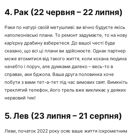
4. Рак (22 червня – 22 липня)
Раки по натурі своїй метушливі: ви вічно будуєте якісь
наполеонівські плани. То ремонт задумаєте, то на нову
кар’єрну драбину взберетеся. До вашої честі буде
сказано, що всі ці плани ви здійснюєте. Однак партнер
може втомитися від такого життя, коли кохана людина
начебто і поруч, але думками далеко – весь-то в
справах, аки бджола. Ваша друга половинка хоче
побути з вами тет-а-тет під час зимових свят. Вимкніть
треклятий телефон, його трель вже викликає у деяких
нервовий тик!
5. Лев (23 липня – 21 серпня)
Леви, початок 2022 року осяє ваше життя іскрометним