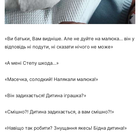
«Ви батьки, Вам видніше. Але не дуйте на малюка… він у
відповідь ні подути, ні сказати нічого не може»
«А мені Степу шкода…»
«Масечка, солодкий! Налякали малюка!»
«Він задихається! Дитина іграшка?»
«Смішно?! Дитина задихається, а вам смішно?!»
«Навіщо так робити? Знущання якесь! Бідна дитина!»