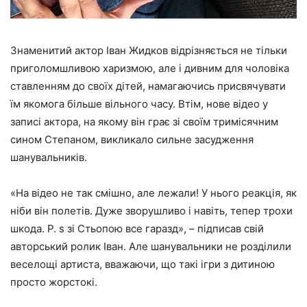
Знаменитий актор Іван Жидков відрізняється не тільки
приголомшливою харизмою, але і дивним для чоловіка
ставленням до своїх дітей, намагаючись присвячувати
їм якомога більше вільного часу. Втім, нове відео у
записі актора, на якому він грає зі своїм тримісячним
сином Степаном, викликало сильне засудження
шанувальників.
«На відео не так смішно, але лежали! У нього реакція, як
ніби він полетів. Дуже зворушливо і навіть, тепер трохи
шкода. P. s зі Стьопою все гаразд», – підписав свій
авторський ролик Іван. Але шанувальники не розділили
веселощі артиста, вважаючи, що такі ігри з дитиною
просто жорстокі.