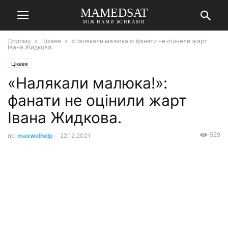
MAMEDSAT
МІЖ НАМИ ЖІНКАМИ
Додому
Цікаве
«Налякали малюка!»: фанати не оцінили жарт
Івана Жидкова.
Цікаве
«Налякали малюка!»:
фанати не оцінили жарт
Івана Жидкова.
529
по
maxwelhelp
-
22.12.2021