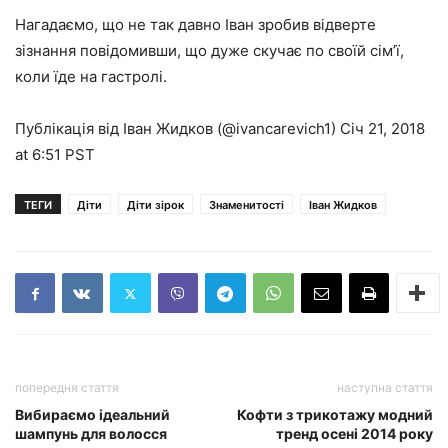
Нагадаємо, що не так давно Іван зробив відверте
зізнання повідомивши, що дуже скучає по своїй сім’ї,
коли їде на гастролі.
Публікація від Іван Жидков (@ivancarevich1) Січ 21, 2018
at 6:51 PST
ТЕГИ
Діти
Діти зірок
Знаменитості
Іван Жидков
попередня стаття
наступна стаття
Вибираємо ідеальний
Кофти з трикотажу модний
шампунь для волосся
тренд осені 2014 року