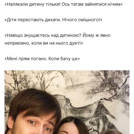
«Налякали дитину тільки! Ось татам зайнятися нічим»
«Діти перестають дихати. Нічого смішного!»
«Навіщо знущаєтесь над дитиною? Йому ж явно
неприємно, коли ви на нього дуеті»
«Мені прям погано. Коли бачу це»