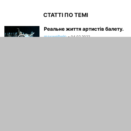
СТАТТІ ПО ТЕМІ
Реальне життя артистів балету.
maxwelhelp
-
04.02.2022
Пятниця 13-е: найстрашніші
місця планети.
maxwelhelp
-
04.02.2022
Як виглядають переможниці
конкурсів краси в звичайному
житті.
maxwelhelp
-
04.02.2022