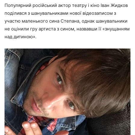
Популярний російський актор театру і кіно Іван Жидков
поділився з шанувальниками нової відеозаписом з
участю маленького сина Степана, однак шанувальники
не оцінили гру артиста з сином, назвавши її «знущанням
над дитиною».