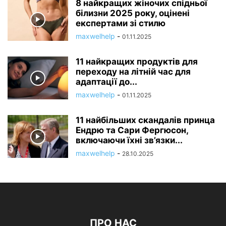
8 найкращих жіночих спідньої
білизни 2025 року, оцінені
експертами зі стилю
maxwelhelp
-
01.11.2025
11 найкращих продуктів для
переходу на літній час для
адаптації до...
maxwelhelp
-
01.11.2025
11 найбільших скандалів принца
Ендрю та Сари Фергюсон,
включаючи їхні зв’язки...
maxwelhelp
-
28.10.2025
ПРО НАС