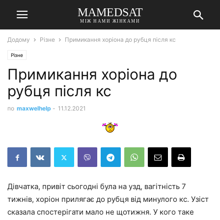
MAMEDSAT
МІЖ НАМИ ЖІНКАМИ
Додому
Різне
Примикання хоріона до рубця після кс
Різне
Примикання хоріона до
рубця після кс
по
maxwelhelp
-
11.12.2021
Дівчатка, привіт сьогодні була на узд, вагітність 7
тижнів, хоріон прилягає до рубця від минулого кс. Узіст
сказала спостерігати мало не щотижня. У кого таке