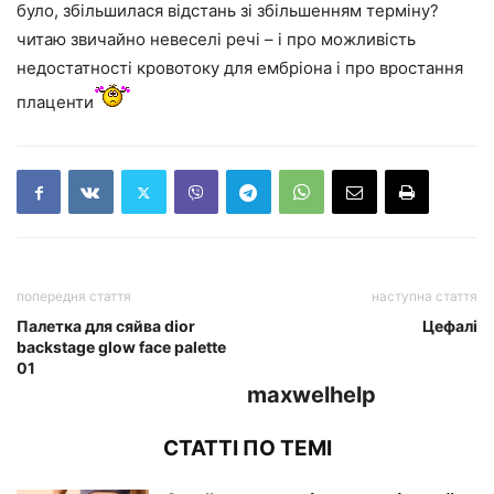
було, збільшилася відстань зі збільшенням терміну?
читаю звичайно невеселі речі – і про можливість
недостатності кровотоку для ембріона і про вростання
плаценти
попередня стаття
наступна стаття
Палетка для сяйва dior
Цефалі
backstage glow face palette
01
maxwelhelp
СТАТТІ ПО ТЕМІ