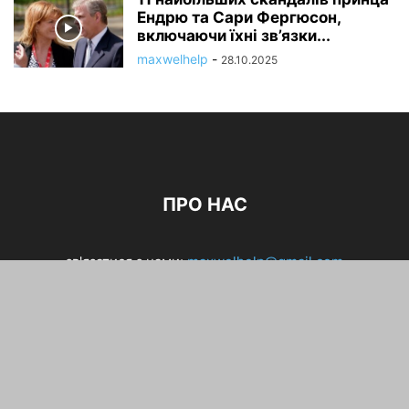
Ендрю та Сари Фергюсон,
включаючи їхні зв’язки...
maxwelhelp
-
28.10.2025
ПРО НАС
зв'язатися з нами:
maxwelhelp@gmail.com
Цікаве
Дім і сімя
Здоровя та спорт
Подорожі
Краса і стиль
Карра і фінанси
Кулінарія
Українська