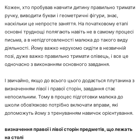
Кожен, хто пробував навчити дитину правильно тримати
ручку, виводити букви і геометричні фігури, знає,
наскільки це непросте заняття. На початковому етапі
основні труднощі полягають навіть не в самому процесі
письма, а в непідготовленості малюка до такого виду
діяльності. Йому важко нерухомо сидіти в незвичній
позі, дуже важко правильно тримати олівець, і все це
одночасно з виконанням основного завдання.
І звичайно, якщо до всього цього додається плутанина з
визначенням лівої і правої сторін, завдання стає
непосильним. Тому в процес підготовки малюка до
школи обов’язково потрібно включати вправи, які
допоможуть йому з тренуванням навичок орієнтування.
визначення правої і лівої сторін предметів, що лежать
на столі