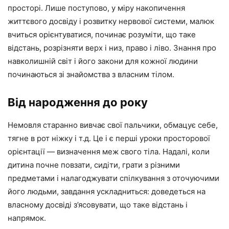
просторі. Лише поступово, у міру накопичення
життєвого досвіду і розвитку нервової системи, малюк
вчиться орієнтуватися, починає розуміти, що таке
відстань, розрізняти верх і низ, право і ліво. Знання про
навколишній світ і його закони для кожної людини
починаються зі знайомства з власним тілом.
Від народження до року
Немовля старанно вивчає свої пальчики, обмацує себе,
тягне в рот ніжку і т.д. Це і є перші уроки просторової
орієнтації — визначення меж свого тіла. Надалі, коли
дитина почне повзати, сидіти, грати з різними
предметами і налагоджувати спілкування з оточуючими
його людьми, завдання ускладниться: доведеться на
власному досвіді з’ясовувати, що таке відстань і
напрямок.