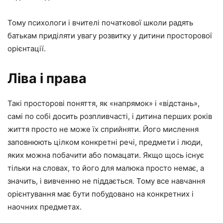
Тому психологи і вчителі початкової школи радять
батькам приділяти увагу розвитку у дитини просторової
орієнтації.
Ліва і права
Такі просторові поняття, як «напрямок» і «відстань»,
самі по собі досить розпливчасті, і дитина перших років
життя просто не може їх сприйняти. Його мислення
заповнюють цілком конкретні речі, предмети і люди,
яких можна побачити або помацати. Якщо щось існує
тільки на словах, то його для малюка просто немає, а
значить, і вивченню не піддається. Тому все навчання
орієнтування має бути побудовано на конкретних і
наочних предметах.