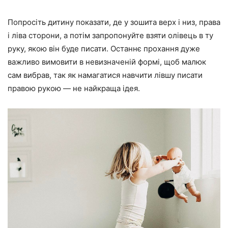
Попросіть дитину показати, де у зошита верх і низ, права
і ліва сторони, а потім запропонуйте взяти олівець в ту
руку, якою він буде писати. Останнє прохання дуже
важливо вимовити в невизначеній формі, щоб малюк
сам вибрав, так як намагатися навчити лівшу писати
правою рукою — не найкраща ідея.