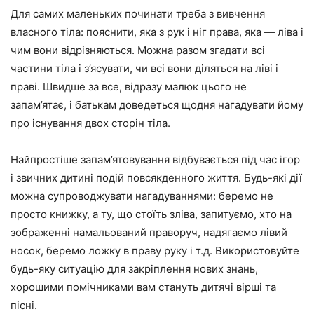
Для самих маленьких починати треба з вивчення
власного тіла: пояснити, яка з рук і ніг права, яка — ліва і
чим вони відрізняються. Можна разом згадати всі
частини тіла і з’ясувати, чи всі вони діляться на ліві і
праві. Швидше за все, відразу малюк цього не
запам’ятає, і батькам доведеться щодня нагадувати йому
про існування двох сторін тіла.
Найпростіше запам’ятовування відбувається під час ігор
і звичних дитині подій повсякденного життя. Будь-які дії
можна супроводжувати нагадуваннями: беремо не
просто книжку, а ту, що стоїть зліва, запитуємо, хто на
зображенні намальований праворуч, надягаємо лівий
носок, беремо ложку в праву руку і т.д. Використовуйте
будь-яку ситуацію для закріплення нових знань,
хорошими помічниками вам стануть дитячі вірші та
пісні.