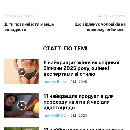
попередня стаття
наступна стаття
Діти повинні їсти менше
Що відлякує чоловіків на
солодкого.
першому побаченні
СТАТТІ ПО ТЕМІ
8 найкращих жіночих спідньої
білизни 2025 року, оцінені
експертами зі стилю
maxwelhelp
-
01.11.2025
11 найкращих продуктів для
переходу на літній час для
адаптації до...
maxwelhelp
-
01.11.2025
11 найбільших скандалів принца