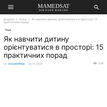
MAMEDSAT
МІЖ НАМИ ЖІНКАМИ
Додому
Різне
Як навчити дитину орієнтуватися в просторі: 15
практичних порад
Різне
Як навчити дитину
орієнтуватися в просторі: 15
практичних порад
338
по
maxwelhelp
-
23.10.2021