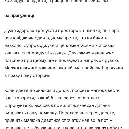
командує їх підняти). Гравці не повинні збиватися.
на прогулянці
Дуже здорово тренувати просторові навички, по черзі
розповідаючи один одному про те, що ви бачите
навколо, супроводжуючи це коментарями «справа»,
«зліва», «попереду» і «ззаду». Для самих маленьких
потрібно при цьому ще й показувати напрямок рукою.
Можна вважати машини і людей, які пройшли і проїхали
в праву і ліву сторони.
Коли йдете по знайомій дорозі, просите малюка вести
вас і говорити, в який бік ви зараз повертаєте.
Спробуйте кілька разів помилитися-нехай дитина
виправить вашу помилку. Переходячи через дорогу,
привчіть малюка дивитися спочатку наліво, а потім
направо, не забуваючи пояснювати, що ви зараз робите.