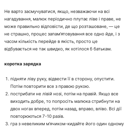
Не варто засмучуватися, якщо, незважаючи на всі
нагадування, малюк періодично плутає ліве і праве, не
може правильно відповісти, де що розташоване, — це
не страшно, процес запам’ятовування все одно йде, і з
часом кількість перейде в якість, просто це
відбувається не так швидко, як хотілося б батькам.
коротка зарядка
підняти ліву руку, відвести її в сторону, опустити.
Потім повторити все з правою рукою.
пострибати не лівій нозі, потім на правій. Якщо все
виходить добре, то попросіть малюка стрибнути на
двох ногах вперед, потім назад, вправо, вліво. Всі дії
повторюються 7-10 разів.
гра з невеликим м’ячиком-кидайте його один одному