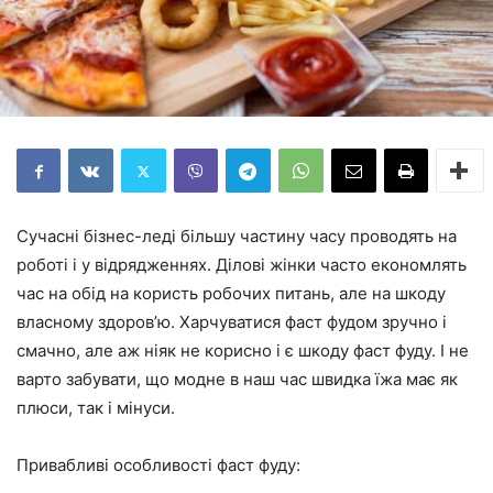
Сучасні бізнес-леді більшу частину часу проводять на
роботі і у відрядженнях. Ділові жінки часто економлять
час на обід на користь робочих питань, але на шкоду
власному здоров’ю. Харчуватися фаст фудом зручно і
смачно, але аж ніяк не корисно і є шкоду фаст фуду. І не
варто забувати, що модне в наш час швидка їжа має як
плюси, так і мінуси.
Привабливі особливості фаст фуду: