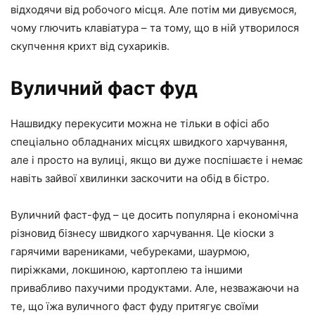
відходячи від робочого місця. Але потім ми дивуємося,
чому глючить клавіатура – та тому, що в ній утворилося
скупчення крихт від сухариків.
Вуличний фаст фуд
Нашвидку перекусити можна не тільки в офісі або
спеціально обладнаних місцях швидкого харчування,
але і просто на вулиці, якщо ви дуже поспішаєте і немає
навіть зайвої хвилинки заскочити на обід в бістро.
Вуличний фаст-фуд – це досить популярна і економічна
різновид бізнесу швидкого харчування. Це кіоски з
гарячими варениками, чебуреками, шаурмою,
пиріжками, локшиною, картоплею та іншими
привабливо пахучими продуктами. Але, незважаючи на
те, що їжа вуличного фаст фуду притягує своїми