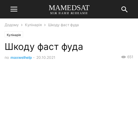
MAMEDSAT
МІЖ НАМИ ЖІНКАМИ
Додому
Кулінарія
Шкоду фаст фуда
Кулінарія
Шкоду фаст фуда
651
по
maxwelhelp
-
20.10.2021