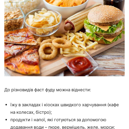
До різновидів фаст фуду можна віднести:
їжу в закладах і кіосках швидкого харчування (кафе
на колесах, бістро);
продукти і напої, які готуються за допомогою
додавання води – пюре, вермішель, желе, морси;