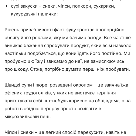
сухі закуски – снеки, чіпси, попкорн, сухарики,
кукурудзяні палички;
Рівень привабливості фаст фуду зростає пропорційно
обсягу його реклами, яку ми бачимо всюди. Все частіше
виникає бажання спробувати продукт, який всім навколо
настільки подобається, що вони їдять його постійно. Ми
пробуємо цю їжу і звикаємо до неї, не замислюючись
про шкоду. Отже, потрібно думати перш, ніж пробувати.
Швидкі супи і пюре, розведені окропом – це звична їжа
офісних трудоголіків, у яких не вистачає терпіння
приготувати собі що-небудь корисне на обід вдома, а на
роботі в обідню перерву просто розігріти в
мікрохвильовій печі.
Чіпси і снеки – це легкий спосіб перекусити, навіть не