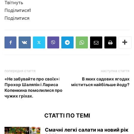
Твітнуть
Поділитися
1
Поділитися
попередня стаття
наступна стаття
«Не забувайте про своїх»:
В яких садових ягодах
Прохор Шаляпін і Лариса
міститься найбільше йоду?
Копенкина помолилися про
чужих гріхах.
СТАТТІ ПО ТЕМІ
Смачні легкі салати на новий рік