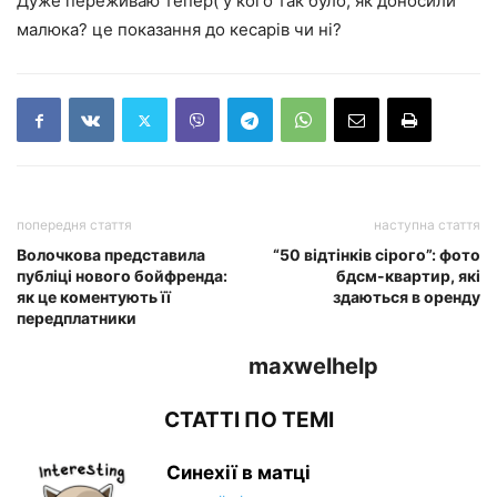
Дуже переживаю тепер( у кого так було, як доносили
малюка? це показання до кесарів чи ні?
попередня стаття
наступна стаття
Волочкова представила
“50 відтінків сірого”: фото
публіці нового бойфренда:
бдсм-квартир, які
як це коментують її
здаються в оренду
передплатники
maxwelhelp
СТАТТІ ПО ТЕМІ
Синехії в матці