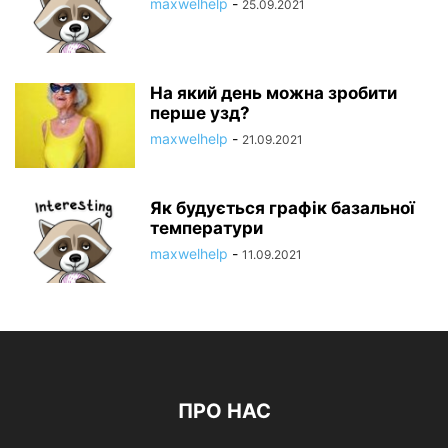
maxwelhelp
-
25.09.2021
На який день можна зробити
перше узд?
maxwelhelp
-
21.09.2021
Як будується графік базальної
температури
maxwelhelp
-
11.09.2021
ПРО НАС