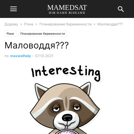
MAMEDSAT
МІЖ НАМИ ЖІНКАМИ
Додому
Різне
Планирование беременности
Маловоддя???
Різне
Планирование беременности
Маловоддя???
по
maxwelhelp
-
07.10.2021