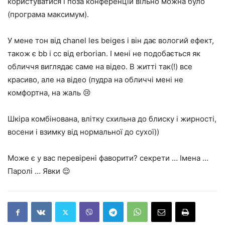
користуватися і поза конференцій вільно можна було
(програма максимум).
У мене тон від chanel les beiges і він дає вологий ефект,
також є bb і сс від erborian. І мені не подобається як
обличчя виглядає саме на відео. В житті так(!) все
красиво, але на відео (пудра на обличчі мені не
комфортна, на жаль 😢
Шкіра комбінована, влітку схильна до блиску і жирності,
восени і взимку від нормальної до сухої))
Може є у вас перевірені фаворити? секрети … Імена …
Паролі … Явки 😌