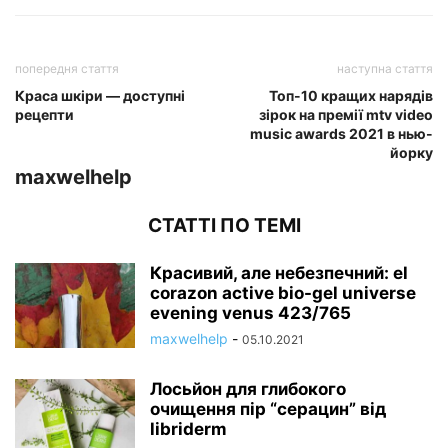
попередня стаття
наступна стаття
Краса шкіри — доступні
Топ-10 кращих нарядів
рецепти
зірок на премії mtv video
music awards 2021 в нью-
йорку
maxwelhelp
СТАТТІ ПО ТЕМІ
Красивий, але небезпечний: el
corazon active bio-gel universe
evening venus 423/765
maxwelhelp
-
05.10.2021
Лосьйон для глибокого
очищення пір “серацин” від
libriderm