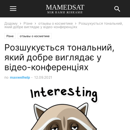
MAMEDSAT
МІЖ НАМИ ЖІНКАМИ
Додому
Різне
отзывы о косметике
Розшукується тональний,
який добре виглядає у відео-конференціях
Різне
отзывы о косметике
Розшукується тональний,
який добре виглядає у
відео-конференціях
по
maxwelhelp
-
12.09.2021