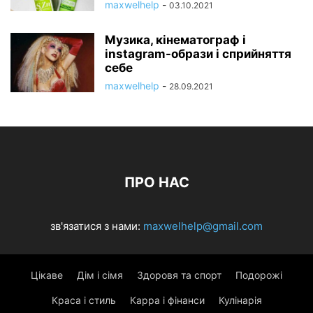
maxwelhelp
-
03.10.2021
Музика, кінематограф і
instagram-образи і сприйняття
себе
maxwelhelp
-
28.09.2021
ПРО НАС
зв'язатися з нами:
maxwelhelp@gmail.com
Цікаве
Дім і сімя
Здоровя та спорт
Подорожі
Краса і стиль
Карра і фінанси
Кулінарія