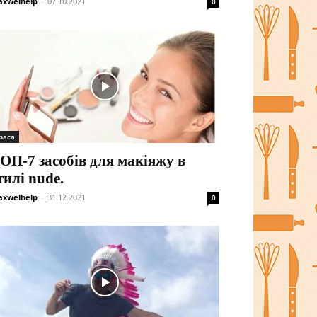
xwelhelp
-
07.10.2021
0
раса
ОП-7 засобів для макіяжу в
тилі nude.
xwelhelp
-
31.12.2021
0