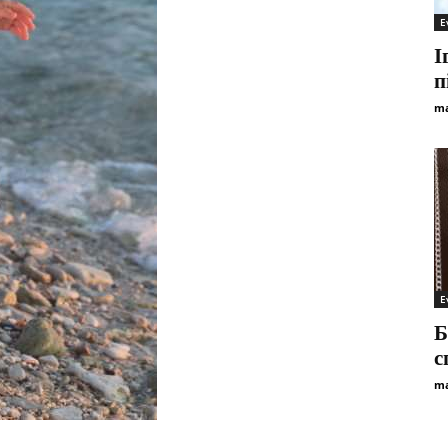
E
І
п
ma
E
Б
с
ma