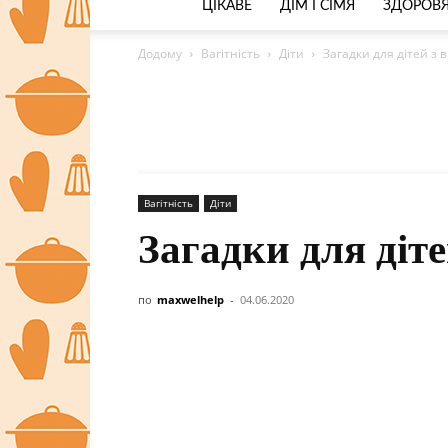
ЦІКАВЕ
ДІМ І СІМЯ
ЗДОРОВЯ
Додому
Вагітність
Діти
Загадки для дітей з 
Вагітність
Діти
Загадки для діте
по
maxwelhelp
-
04.06.2020