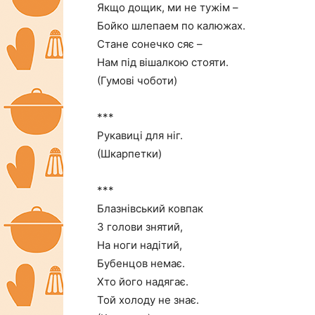
Якщо дощик, ми не тужім –
Бойко шлепаем по калюжах.
Стане сонечко сяє –
Нам під вішалкою стояти.
(Гумові чоботи)
***
Рукавиці для ніг.
(Шкарпетки)
***
Блазнівський ковпак
З голови знятий,
На ноги надітий,
Бубенцов немає.
Хто його надягає.
Той холоду не знає.