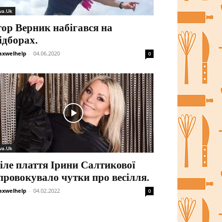
va.Uk
гор Верник набігався на
ідборах.
xwelhelp
-
04.06.2020
0
va.Uk
іле плаття Ірини Салтикової
провокувало чутки про весілля.
xwelhelp
-
04.02.2022
0