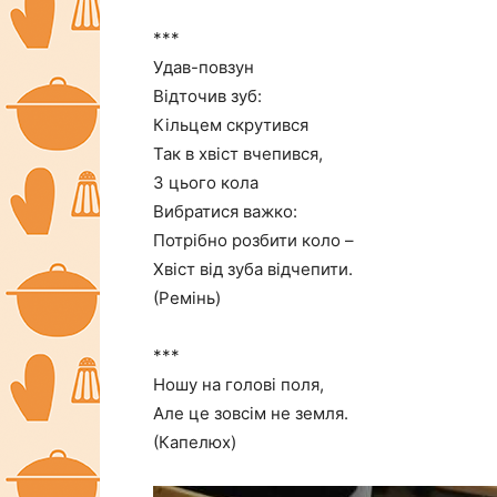
***
Удав-повзун
Відточив зуб:
Кільцем скрутився
Так в хвіст вчепився,
З цього кола
Вибратися важко:
Потрібно розбити коло –
Хвіст від зуба відчепити.
(Ремінь)
***
Ношу на голові поля,
Але це зовсім не земля.
(Капелюх)