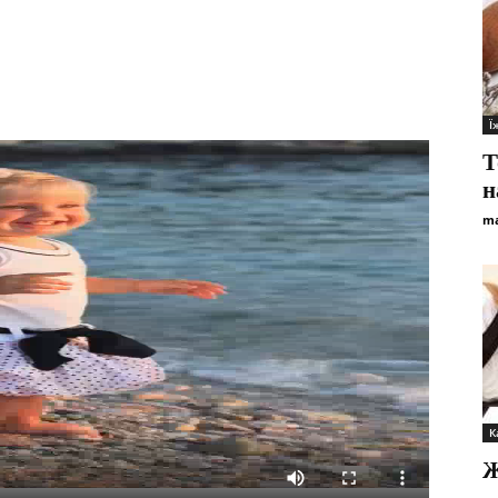
Ї
Т
н
ma
К
Ж