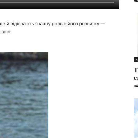
ma
е й відіграють значну роль в його розвитку —
озорі.
К
Т
с
ma