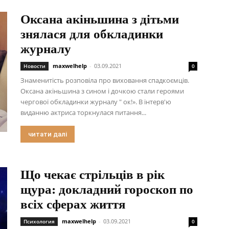
Оксана акіньшина з дітьми
знялася для обкладинки
журналу
maxwelhelp
-
03.09.2021
Новости
0
Знаменитість розповіла про виховання спадкоємців.
Оксана акіньшина з сином і дочкою стали героями
чергової обкладинки журналу " ок!». В інтерв'ю
виданню актриса торкнулася питання...
читати далі
Що чекає стрільців в рік
щура: докладний гороскоп по
всіх сферах життя
maxwelhelp
-
03.09.2021
Психология
0