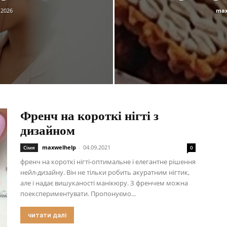
.2026
max
Френч на короткі нігті з
дизайном
maxwelhelp
-
04.09.2021
Сімя
0
френч на короткі нігті-оптимальне і елегантне рішення
нейл-дизайну. Він не тільки робить акуратним нігтик,
але і надає вишуканості манікюру. З френчем можна
поекспериментувати. Пропонуємо...
читати далі