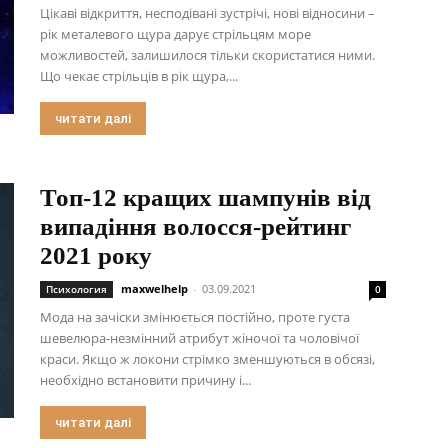
Цікаві відкриття, несподівані зустрічі, нові відносини –
рік металевого щура дарує стрільцям море
можливостей, залишилося тільки скористатися ними.
Що чекає стрільців в рік щура,...
читати далі
Топ-12 кращих шампунів від
випадіння волосся-рейтинг
2021 року
maxwelhelp
-
03.09.2021
Психология
0
Мода на зачіски змінюється постійно, проте густа
шевелюра-незмінний атрибут жіночої та чоловічої
краси. Якщо ж локони стрімко зменшуються в обсязі,
необхідно встановити причину і...
читати далі