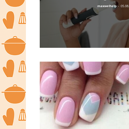
maxwelhelp
-
05.08