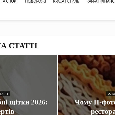
 ТА СПОРТ
ПОДОРОЖІ
КРАСА І СТИЛЬ
КАРРА І ФІНАН
А СТАТТІ
СТАТТІ
ОСТА
ні щітки 2026:
Чому ІІ-фот
ертів
рестор