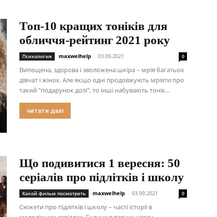
Топ-10 кращих тоніків для
обличчя-рейтинг 2021 року
maxwelhelp
-
03.09.2021
Психология
0
Випещена, здорова і зволожена шкіра – мрія багатьох
дівчат і жінок. Але якщо одні продовжують мріяти про
такий "подарунок долі", то інші набувають тонік...
читати далі
Що подивитися 1 вересня: 50
серіалів про підлітків і школу
maxwelhelp
-
03.09.2021
Какой фильм посмотреть
0
Сюжети про підлітків і школу – часті історії в