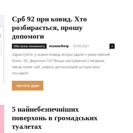
Срб 92 при ковид. Хто
розбирається, прошу
допомоги
maxwelhelp
-
03.09.2021
Обо всем понемногу
0
Здрастуйте, у мами ковид, вчора здали с-реактивний
білок -92, феритин 167 Вище листування з лікарем,
лякає прям срб, невже цитокіновий шторм вже
почався?
читати далі
5 найнебезпечніших
поверхонь в громадських
туалетах