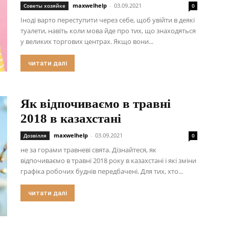
maxwelhelp
-
03.09.2021
Советы хозяйке
0
Іноді варто переступити через себе, щоб увійти в деякі
туалети, навіть коли мова йде про тих, що знаходяться
у великих торгових центрах. Якщо вони...
читати далі
Як відпочиваємо в травні
2018 в казахстані
maxwelhelp
-
03.09.2021
Дозвілля
0
не за горами травневі свята. Дізнайтеся, як
відпочиваємо в травні 2018 року в казахстані і які зміни
графіка робочих буднів передбачені. Для тих, хто...
читати далі