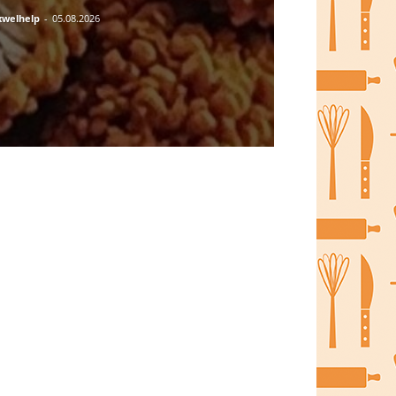
welhelp
-
05.08.2026