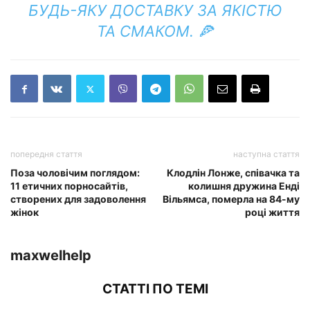
БУДЬ-ЯКУ ДОСТАВКУ ЗА ЯКІСТЮ
ТА СМАКОМ. 🍕
попередня стаття
наступна стаття
Поза чоловічим поглядом:
Клодлін Лонже, співачка та
11 етичних порносайтів,
колишня дружина Енді
створених для задоволення
Вільямса, померла на 84-му
жінок
році життя
maxwelhelp
СТАТТІ ПО ТЕМІ