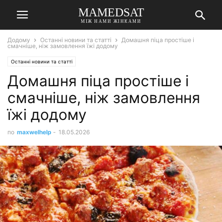
MAMEDSAT
МІЖ НАМИ ЖІНКАМИ
Додому
Останні новини та статті
Домашня піца простіше і
смачніше, ніж замовлення їжі додому
Останні новини та статті
Домашня піца простіше і
смачніше, ніж замовлення
їжі додому
по
maxwelhelp
-
18.05.2026