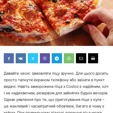
Давайте чесні: замовляти піцу зручно. Для цього досить
просто тапнути екраном телефону або заїхати в пункт
видачі. Навіть заморожена піца з Costco є надійним, хоч
і не надихаючим, резервом для зайнятих будніх вечорів.
Однак уявлення про те, що приготування піци з нуля –
це жахливий і часзатратний обов’язок, багато в чому є
міфом. При правильному підході домашня піца може