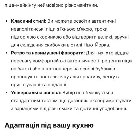
піца-мейкінгу неймовірно різноманітний.
Класичні стилі:
Ви можете освоїти автентичні
неаполітанські піци з їхньою м’якою, трохи
підгорілою скоринкою або відтворити великі, зручні
для складання скибочки в стилі Нью-Йорка.
Ретро та невимушені фаворити:
Для тих, хто віддає
перевагу комфортній їжі автентичності, рецепти піци
на багеті або піца-попперс на основі бубликів
пропонують ностальгічну альтернативу, легку в
приготуванні та поїданні.
Універсальна основа:
Вибір не обмежується
стандартним тестом, що дозволяє експериментувати
з варіаціями під різні смаки та дієтичні уподобання.
Адаптація під вашу кухню