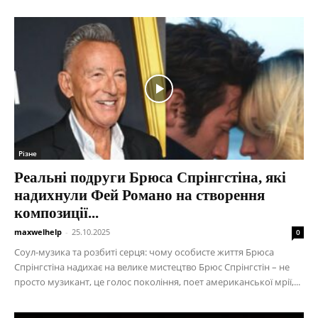
Різне
Реальні подруги Брюса Спрінгстіна, які
надихнули Фей Романо на створення
композиції...
maxwelhelp
-
25.10.2025
0
Соул-музика та розбиті серця: чому особисте життя Брюса
Спрінгстіна надихає на велике мистецтво Брюс Спрінгстін – не
просто музикант, це голос покоління, поет американської мрії,...