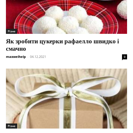
Різне
Як зробити цукерки рафаелло швидко і
смачно
maxwelhelp
-
04.12.2021
0
Різне