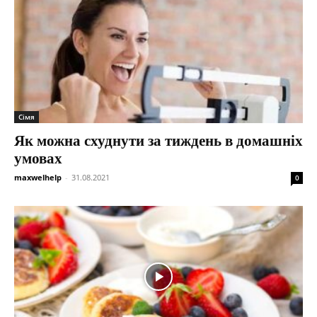
Сімя
Як можна схуднути за тиждень в домашніх
умовах
maxwelhelp
-
31.08.2021
0