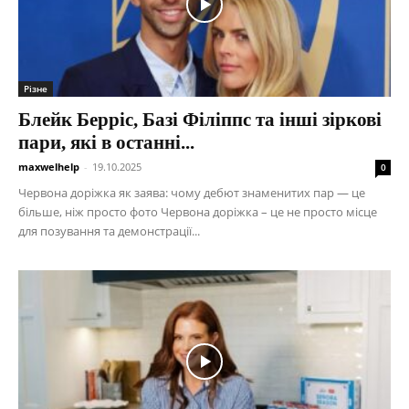
Різне
Блейк Берріс, Базі Філіппс та інші зіркові
пари, які в останні...
maxwelhelp
-
19.10.2025
0
Червона доріжка як заява: чому дебют знаменитих пар — це
більше, ніж просто фото Червона доріжка – це не просто місце
для позування та демонстрації...