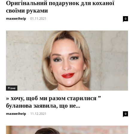
Оригінальний подарунок для коханої
своїми руками
maxwelhelp
-
01.11.2021
0
Різне
» хочу, щоб ми разом старилися ”
буланова заявила, що не...
maxwelhelp
-
11.12.2021
0