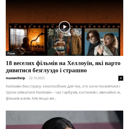
Різне
18 веселих фільмів на Хеллоуїн, які варто
дивитися безглуздо і страшно
maxwelhelp
-
22.10.2025
0
Хелловін без страху: кінопосібник для тих, хто хоче посміятися і
трохи злякатися Хелловін – час гарбузів, костюмів і, звичайно ж,
фільмів жахів. Але якщо ви...