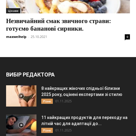
Цікаве
Незвичайний смак звичного страви:
готуємо бананові сирники.
maxwelhelp
-
25.10.2021
0
ВИБІР РЕДАКТОРА
8 найкращих жіночих спідньої білизни
2025 року, оцінені експертами зі стилю
01.11.2025
Різне
11 найкращих продуктів для переходу на
літній час для адаптації до...
01.11.2025
Різне