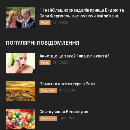
11 найбільших скандалів принца Ендрю та
Сари Фергюсон, включаючи їхні зв’язки...
28.10.2025
Різне
ПОПУЛЯРНІ ПОВІДОМЛЕННЯ
Акне: що це таке? І як це лікувати?
31.12.2021
Різне
Памятки архітектури в Римі
04.06.2020
Подорожі
Святкування Великодня
04.06.2020
Дім і сімя