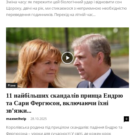
Зміна часу: як пережити цей біологічний удар і відновити сон
Щороку, двічі на рік, ми стикаємося з неприємною необхідністю
переведення годинників. Перехід на літній час...
Різне
11 найбільших скандалів принца Ендрю
та Сари Фергюсон, включаючи їхні
зв’язки...
maxwelhelp
-
28.10.2025
0
Королівська родина під прицілом скандалів: падіння Ендрю та
Фергюсона – уроки для сучасності У світі, де кожен крок