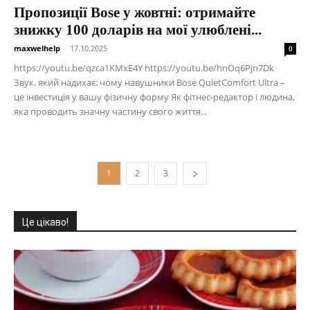
Пропозиції Bose у жовтні: отримайте
знижку 100 доларів на мої улюблені...
maxwelhelp
-
17.10.2025
0
https://youtu.be/qzca1KMxE4Y https://youtu.be/hnOq6Pjn7Dk
Звук, який надихає: чому навушники Bose QuietComfort Ultra –
це інвестиція у вашу фізичну форму Як фітнес-редактор і людина,
яка проводить значну частину свого життя...
1
2
3
Це цікаво!