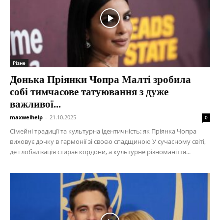
Різне
Донька Пріянки Чопра Малті зробила
собі тимчасове татуювання з дуже
важливої...
maxwelhelp
-
21.10.2025
0
Сімейні традиції та культурна ідентичність: як Пріянка Чопра
виховує дочку в гармонії зі своєю спадщиною У сучасному світі,
де глобалізація стирає кордони, а культурне різноманіття...