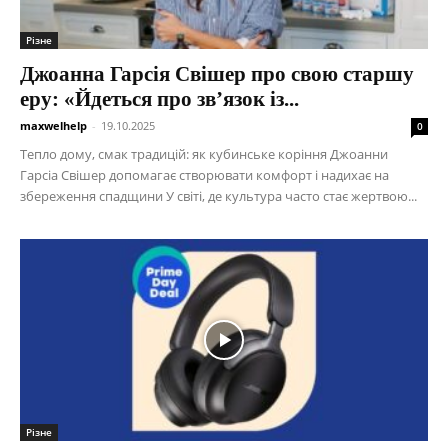
Різне
Джоанна Гарсія Свішер про свою старшу
еру: «Йдеться про зв’язок із...
maxwelhelp
-
19.10.2025
0
Тепло дому, смак традицій: як кубинське коріння Джоанни
Гарсіа Свішер допомагає створювати комфорт і надихає на
збереження спадщини У світі, де культура часто стає жертвою...
Різне