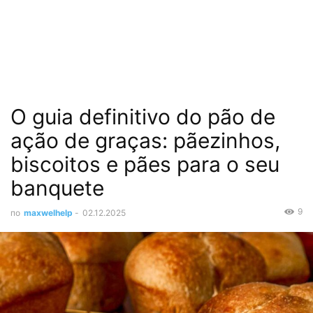
O guia definitivo do pão de
ação de graças: pãezinhos,
biscoitos e pães para o seu
banquete
9
по
maxwelhelp
-
02.12.2025