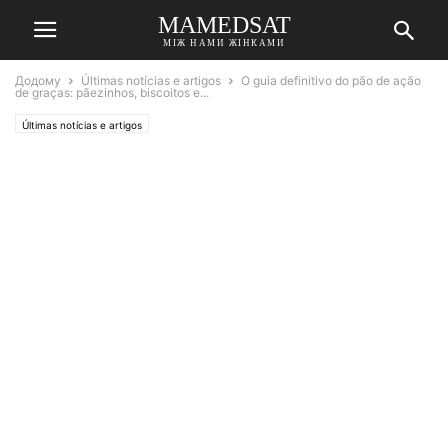
MAMEDSAT
МІЖ НАМИ ЖІНКАМИ
Додому
Últimas notícias e artigos
O guia definitivo do pão de ação
de graças: pãezinhos, biscoitos e...
Últimas notícias e artigos