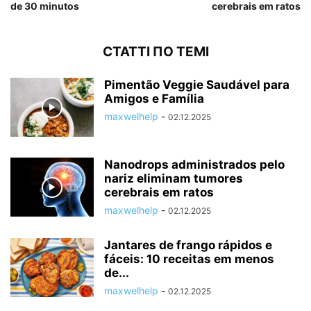
de 30 minutos
cerebrais em ratos
СТАТТІ ПО ТЕМІ
Pimentão Veggie Saudável para
Amigos e Família
maxwelhelp
-
02.12.2025
Nanodrops administrados pelo
nariz eliminam tumores
cerebrais em ratos
maxwelhelp
-
02.12.2025
Jantares de frango rápidos e
fáceis: 10 receitas em menos
de...
maxwelhelp
-
02.12.2025