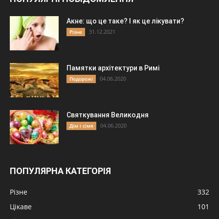
Акне: що це таке? І як це лікувати?
31.12.2021
Різне
Памятки архітектури в Римі
04.06.2020
Подорожі
Святкування Великодня
04.06.2020
Дім і сімя
ПОПУЛЯРНА КАТЕГОРІЯ
Різне
332
Цікаве
101