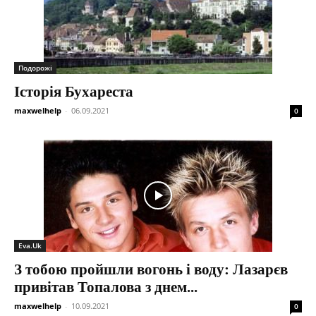
Подорожі
Історія Бухареста
maxwelhelp
-
06.09.2021
0
Eva.Uk
З тобою пройшли вогонь і воду: Лазарєв
привітав Топалова з днем...
maxwelhelp
-
10.09.2021
0