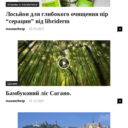
отзывы о косметике
Лосьйон для глибокого очищення пір
“серацин” від libriderm
maxwelhelp
-
03.10.2021
0
Цікаве
Бамбуковий ліс Сагано.
maxwelhelp
-
31.12.2021
0