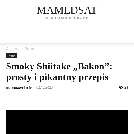
MAMEDSAT
МІЖ НАМИ ЖІНКАМИ
Додому
Різне
Різне
Smoky Shiitake „Bakon”:
prosty i pikantny przepis
по
maxwelhelp
-
02.12.2025
28