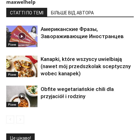
maxwelhelp
СТАТТІ ПО ТЕМІ
БІЛЬШЕ ВІД АВТОРА
Американские Фразы,
Завораживающие Иностранцев
Різне
Kanapki, które wszyscy uwielbiają
(nawet mój przedszkolak sceptyczny
wobec kanapek)
Різне
Obfite wegetariańskie chili dla
przyjaciół i rodziny
Різне
Це цікаво!