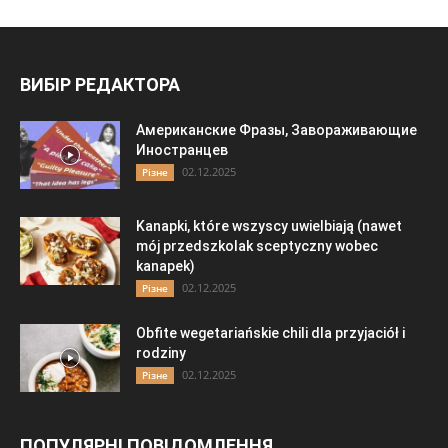
ВИБІР РЕДАКТОРА
Американские Фразы, Завораживающие
Иностранцев
02.12.2025
Різне
Kanapki, które wszyscy uwielbiają (nawet
mój przedszkolak sceptyczny wobec
kanapek)
02.12.2025
Різне
Obfite wegetariańskie chili dla przyjaciół i
rodziny
02.12.2025
Різне
ПОПУЛЯРНІ ПОВІДОМЛЕННЯ