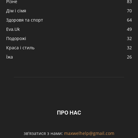
Різне
83
Дім і сімя
70
Здоровя та спорт
64
Eva.Uk
49
Подорожі
32
Краса і стиль
32
Їжа
26
ПРО НАС
зв'язатися з нами:
maxwelhelp@gmail.com