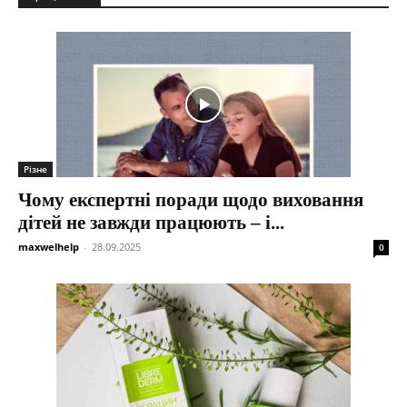
Різне
Чому експертні поради щодо виховання
дітей не завжди працюють – і...
maxwelhelp
-
28.09.2025
0