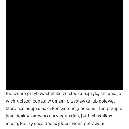
Pieczenie grzybów shiitake ze słodką papryką zmienia je
w chrupiącą, bogatą w umami przystawkę lub polewę,
która naśladuje smak i konsystencję bekonu. Ten przepis
jest idealny zarówno dla wegetarian, jak i miłośników
mięsa, którzy chcą dodać głębi swoim potrawom.