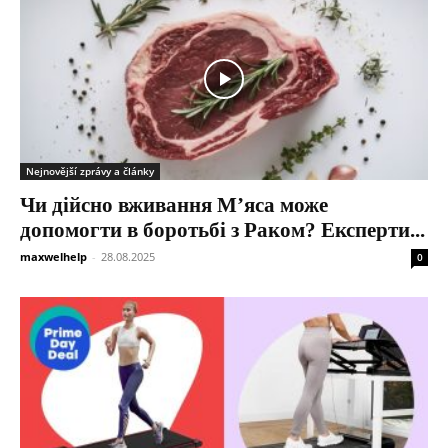
Nejnovější zprávy a články
Чи дійсно вживання М’яса може
допомогти в боротьбі з Раком? Експерти...
maxwelhelp
-
28.08.2025
0