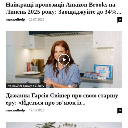
Найкращі пропозиції Amazon Brooks на
Липень 2025 року: Заощаджуйте до 34%...
maxwelhelp
-
25.07.2025
0
Nejnovější zprávy a články
Джоанна Гарсія Свішер про свою старшу
еру: «Йдеться про зв’язок із...
maxwelhelp
-
19.10.2025
0