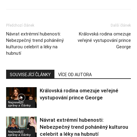
Předchozí článek
Další článek
Návrat extrémní hubenosti:
Královská rodina omezuje
Nebezpečný trend poháněný
veřejné vystupování prince
kulturou celebrit a léky na
George
hubnutí
SOUVISEJÍCÍ ČLÁNKY
VÍCE OD AUTORA
Královská rodina omezuje veřejné
vystupování prince George
Nejnovější
zprávy a články
Návrat extrémní hubenosti:
Nebezpečný trend poháněný kulturou
Nejnovější
celebrit a léky na hubnutí
zprávy a články