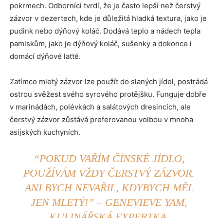
pokrmech. Odborníci tvrdí, že je často lepší než čerstvý
zázvor v dezertech, kde je důležitá hladká textura, jako je
pudink nebo dýňový koláč. Dodává teplo a nádech tepla
pamlskům, jako je dýňový koláč, sušenky a dokonce i
domácí dýňové latté.
Zatímco mletý zázvor lze použít do slaných jídel, postrádá
ostrou svěžest svého syrového protějšku. Funguje dobře
v marinádách, polévkách a salátových dresincích, ale
čerstvý zázvor zůstává preferovanou volbou v mnoha
asijských kuchyních.
“POKUD VAŘÍM ČÍNSKÉ JÍDLO,
POUŽÍVÁM VŽDY ČERSTVÝ ZÁZVOR.
ANI BYCH NEVAŘIL, KDYBYCH MĚL
JEN MLETÝ!” – GENEVIEVE YAM,
KULINÁŘSKÁ EXPERTKA.