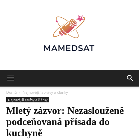
Mamedsat:
Domů
Nejnovější zprávy a články
Nejnovější zprávy a články
Mletý zázvor: Nezaslouženě
Móda,
podceňovaná přísada do
kuchyně