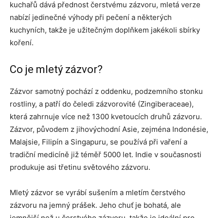
kuchařů dává přednost čerstvému ​​zázvoru, mletá verze
nabízí jedinečné výhody při pečení a některých
kuchyních, takže je užitečným doplňkem jakékoli sbírky
koření.
Co je mletý zázvor?
Zázvor samotný pochází z oddenku, podzemního stonku
rostliny, a patří do čeledi zázvorovité (Zingiberaceae),
která zahrnuje více než 1300 kvetoucích druhů zázvoru.
Zázvor, původem z jihovýchodní Asie, zejména Indonésie,
Malajsie, Filipín a Singapuru, se používá při vaření a
tradiční medicíně již téměř 5000 let. Indie v současnosti
produkuje asi třetinu světového zázvoru.
Mletý zázvor se vyrábí sušením a mletím čerstvého
zázvoru na jemný prášek. Jeho chuť je bohatá, ale
jemnější než u čerstvého zázvoru, takže je ideální pro