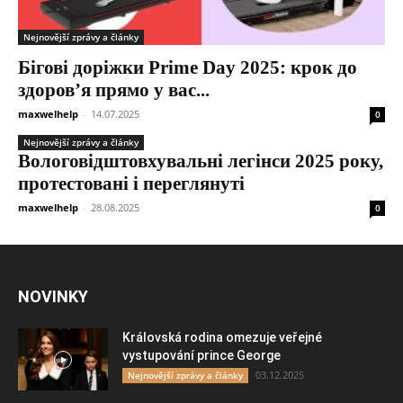
Nejnovější zprávy a články
Бігові доріжки Prime Day 2025: крок до
здоров’я прямо у вас...
maxwelhelp
-
14.07.2025
0
Nejnovější zprávy a články
Вологовідштовхувальні легінси 2025 року,
протестовані і переглянуті
maxwelhelp
-
28.08.2025
0
NOVINKY
Královská rodina omezuje veřejné
vystupování prince George
03.12.2025
Nejnovější zprávy a články