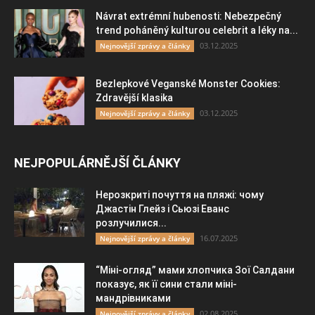
Návrat extrémní hubenosti: Nebezpečný
trend poháněný kulturou celebrit a léky na...
03.12.2025
Nejnovější zprávy a články
Bezlepkové Veganské Monster Cookies:
Zdravější klasika
03.12.2025
Nejnovější zprávy a články
NEJPOPULÁRNĚJŠÍ ČLÁNKY
Нерозкриті почуття на пляжі: чому
Джастін Глейз і Сьюзі Еванс
розлучилися...
16.07.2025
Nejnovější zprávy a články
“Міні-огляд” мами хлопчика Зої Салдани
показує, як її сини стали міні-
мандрівниками
02.08.2025
Nejnovější zprávy a články