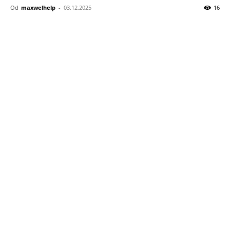
zdraví,
Od
maxwelhelp
-
03.12.2025
16
recepty
a
celebrity
zprávy