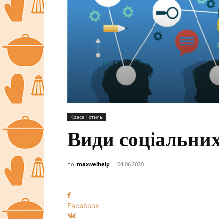
Краса і стиль
Види соціальни
по
maxwelhelp
-
04.06.2020
Facebook