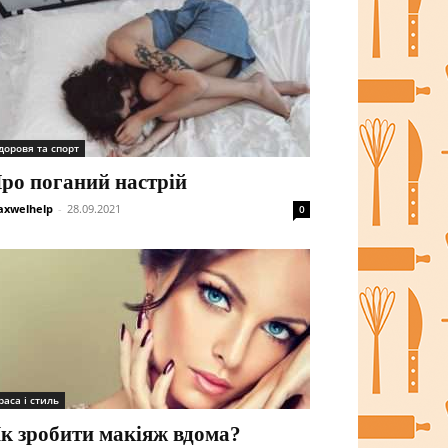
доровя та спорт
ро поганий настрій
xwelhelp
-
28.09.2021
0
раса і стиль
к зробити макіяж вдома?