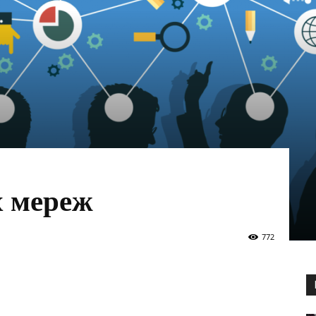
х мереж
772