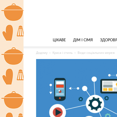
ЦІКАВЕ
ДІМ І СІМЯ
ЗДОРОВЯ
Додому
Краса і стиль
Види соціальних мереж