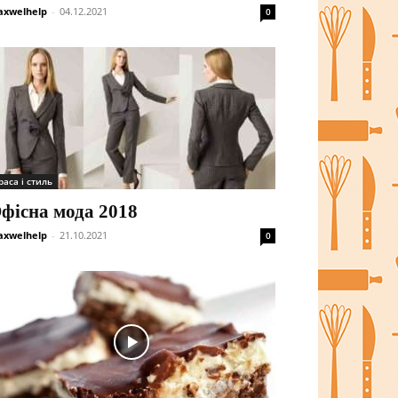
xwelhelp
-
04.12.2021
0
раса і стиль
фісна мода 2018
xwelhelp
-
21.10.2021
0