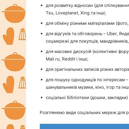
для розвитку відносин (для спілкування)
Tsu, Loveplanet, Xing та інші;
для обміну різними матеріалами (фото, в
для відгуків та обговорень – Uber, Янде
соцмережі для покупців, мандрівників,
для масових дискусій (колективні форуми
Mail.ru, Reddit і інші;
для оригінальних записів різних авторів 
для пошуку однодумців по інтересам – 
шанувальників музики, кіно, ігор та інш
соціальні бібліотеки (дошки, закладки) –
Розглянемо види соціальних мереж для р