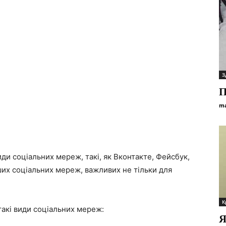
З
П
ma
иди соціальних мереж, такі, як Вконтакте, Фейсбук,
нших соціальних мереж, важливих не тільки для
К
 такі види соціальних мереж:
Я