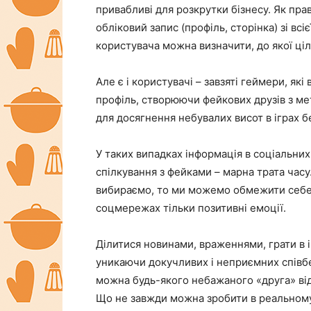
привабливі для розкрутки бізнесу. Як пра
обліковий запис (профіль, сторінка) зі в
користувача можна визначити, до якої ціл
Але є і користувачі – завзяті геймери, як
профіль, створюючи фейкових друзів з ме
для досягнення небувалих висот в іграх б
У таких випадках інформація в соціальних
спілкування з фейками – марна трата часу
вибираємо, то ми можемо обмежити себе в
соцмережах тільки позитивні емоції.
Ділитися новинами, враженнями, грати в і
уникаючи докучливих і неприємних співб
можна будь-якого небажаного «друга» відп
Що не завжди можна зробити в реальному