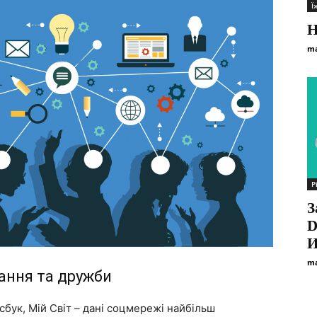
Ї
Н
ma
Р
З
D
И
ma
вання та дружби
сбук, Мій Світ – дані соцмережі найбільш