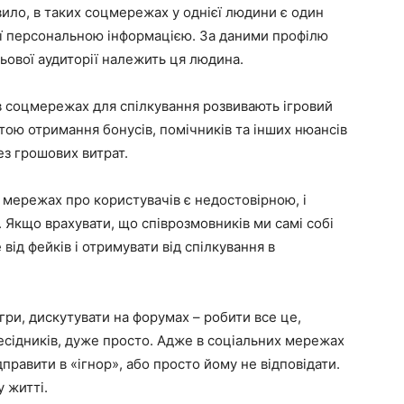
вило, в таких соцмережах у однієї людини є один
сієї персональною інформацією. За даними профілю
ьової аудиторії належить ця людина.
і в соцмережах для спілкування розвивають ігровий
тою отримання бонусів, помічників та інших нюансів
ез грошових витрат.
 мережах про користувачів є недостовірною, і
. Якщо врахувати, що співрозмовників ми самі собі
ід фейків і отримувати від спілкування в
гри, дискутувати на форумах – робити все це,
есідників, дуже просто. Адже в соціальних мережах
равити в «ігнор», або просто йому не відповідати.
 житті.